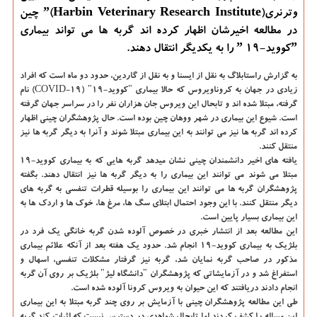
وترنریˮ(Harbin Veterinary Research Institute) چین
در مطالعه اخیرشان اظهار كرده اند گربه ها می تواند بیماری
ˮكووید-19 ˮ را به یكدیگر انتقال دهند.
به گزارش راستابلاگ به نقل از ایسنا و به نقل از گاردین
، حدود دو ماه است كه افراد
زیادی در جهان به كروناویروس كه حالا بیماری "كووید-۱۹" (COVID-۱۹) نام
گرفته، مبتلا شده اند و تابحال این ویروس جان هزاران نفر را در سراسر جهان گرفته
است. شیوع این بیماری در شهر ووهان چین بوده است. حال پژوهشگران چینی اظهار
كرده اند گربه ها نیز می توانند به این بیماری مبتلا شوند و آنرا به دیگر گربه ها نیز
منتقل كنند.
یافته های اخیر دانشمندان چینی نشان میدهد گربه هایی كه به بیماری كووید-۱۹
مبتلا می شوند می توانند این بیماری را به دیگر گربه ها نیز انتقال دهند. بگفته
پژوهشگران گربه ها می توانند این بیماری را بوسیله قطرات تنفسی به گربه های
دیگر منتقل كنند. با این وجود احتمال ابتلای سگ ها، مرغ ها، خوك ها و اردك ها به
این بیماری بسیار پایین است.
این مطالعه بعد از انتشار خبری در خصوص آلوده شدن گربه خانگی یك فرد در
بلژیك به بیماری كووید-۱۹ انجام شد. حدود یك هفته بعد از آنكه علائم بیماری
مذكور در صاحب گربه نمایان شد، گربه نیز گرفتار مشكلات تنفسی، اسهال و
استفراغ شد و در آزمایشاتی كه پژوهشگران "دانشگاه لیژ" بلژیك بر روی آن گربه
انجام دادند دریافتند كه این حیوان به ویروس كرونا آلوده شده است.
طی این مطالعه پژوهشگران چینی با آزمایش بر روی چند گربه مبتلا به این بیماری