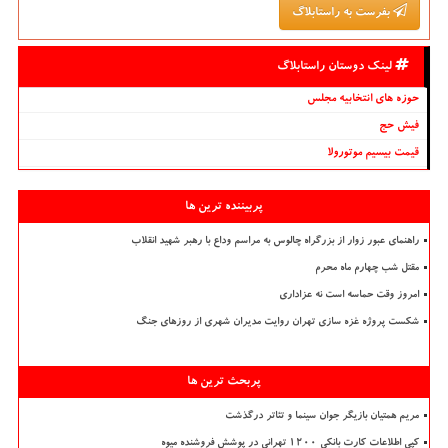
بفرست به راستابلاگ
لینک دوستان راستابلاگ
حوزه های انتخابیه مجلس
فیش حج
قیمت بیسیم موتورولا
پربیننده ترین ها
راهنمای عبور زوار از بزرگراه چالوس به مراسم وداع با رهبر شهید انقلاب
مقتل شب چهارم ماه محرم
امروز وقت حماسه است نه عزاداری
شکست پروژه غزه سازی تهران روایت مدیران شهری از روزهای جنگ
پربحث ترین ها
مریم همتیان بازیگر جوان سینما و تئاتر درگذشت
کپی اطلاعات کارت بانکی ۱۲۰۰ تهرانی در پوشش فروشنده میوه