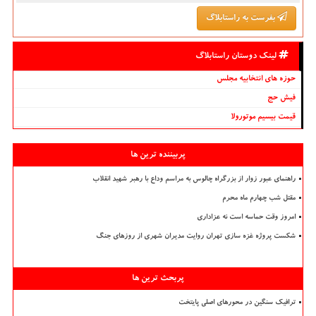
بفرست به راستابلاگ
لینک دوستان راستابلاگ
حوزه های انتخابیه مجلس
فیش حج
قیمت بیسیم موتورولا
پربیننده ترین ها
راهنمای عبور زوار از بزرگراه چالوس به مراسم وداع با رهبر شهید انقلاب
مقتل شب چهارم ماه محرم
امروز وقت حماسه است نه عزاداری
شکست پروژه غزه سازی تهران روایت مدیران شهری از روزهای جنگ
پربحث ترین ها
ترافیک سنگین در محورهای اصلی پایتخت