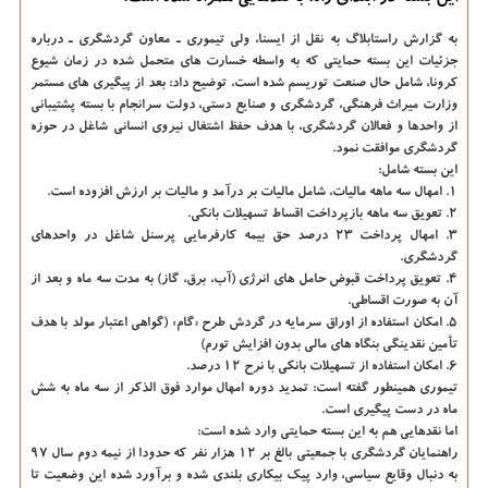
به گزارش راستابلاگ به نقل از ایسنا، ولی تیموری ـ معاون گردشگری ـ درباره
جزئیات این بسته حمایتی كه به واسطه خسارت های متحمل شده در زمان شیوع
كرونا، شامل حال صنعت توریسم شده است، توضیح داد: بعد از پیگیری های مستمر
وزارت میراث فرهنگی، گردشگری و صنایع دستی، دولت سرانجام با بسته پشتیبانی
از واحدها و فعالان گردشگری، با هدف حفظ اشتغال نیروی انسانی شاغل در حوزه
گردشگری موافقت نمود.
این بسته شامل:
۱. امهال سه ماهه مالیات، شامل مالیات بر درآمد و مالیات بر ارزش افزوده است.
۲. تعویق سه ماهه بازپرداخت اقساط تسهیلات بانكی.
۳. امهال پرداخت ۲۳ درصد حق بیمه كارفرمایی پرسنل شاغل در واحدهای
گردشگری.
۴. تعویق پرداخت قبوض حامل های انرژی (آب، برق، گاز) به مدت سه ماه و بعد از
آن به صورت اقساطی.
۵. امكان استفاده از اوراق سرمایه در گردش طرح «گام» (گواهی اعتبار مولد با هدف
تأمین نقدینگی بنگاه های مالی بدون افزایش تورم)
۶. امكان استفاده از تسهیلات بانكی با نرح ۱۲ درصد.
تیموری همینطور گفته است: تمدید دوره امهال موارد فوق الذكر از سه ماه به شش
ماه در دست پیگیری است.
اما نقدهایی هم به این بسته حمایتی وارد شده است:
راهنمایان گردشگری با جمعیتی بالغ بر ۱۲ هزار نفر كه حدودا از نیمه دوم سال ۹۷
به دنبال وقایع سیاسی، وارد پیك بیكاری بلندی شده و برآورد شده این وضعیت تا