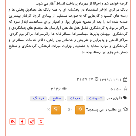
گرفته خواهد شد و احیانا از مهرماه پرداخت اقساط آغاز می شود.
بانك مركزی اواخر اسفندماه در بخشنامه ای به همه بانك ها، مصادیق بخش ها و
رسته های كسب و كارهایی كه به صورت مستقیم از بیماری كرونا گرفتار بیشترین
صدمه شده اند را بعد از مصوبه شورای پول و اعتبار برای مساعدت، ابلاغ نمود كه
مراكز مربوط به گردشگری شامل هتل ها، هتل آپارتمان ها، مجتمع های جهانگردی و
گردشگری، میهمان پذیرها مهمانسراها، مسافرخانه ها، زائرسراها، مراكز بوم گردی،
مراكز اقامتی و پذیرایی و تفریحی و خدماتی بین راهی، دفاتر خدمات مسافرتی و
گردشگری و موارد مشابه به تشخیص وزارت میراث فرهنگی، گردشگری و صنایع
دستی هم جزو این رسته بوده اند.
21:47:27
1399/01/11
3926
/ 5
5.0
تگهای خبر:
تسهیلات
,
خدمات
,
صنایع
,
فرهنگ
این مطلب را می پسندید؟
(0)
(1)
X