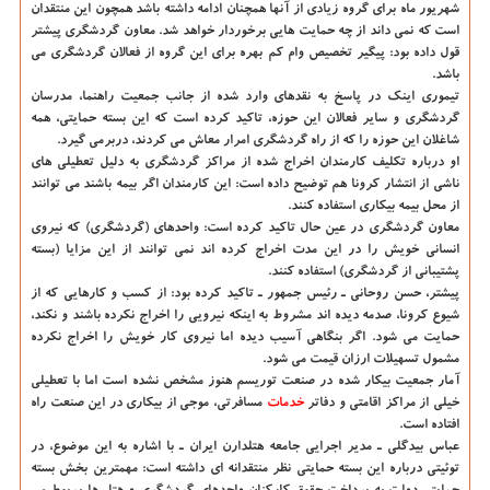
شهریور ماه برای گروه زیادی از آنها همچنان ادامه داشته باشد همچون این منتقدان
است كه نمی داند از چه حمایت هایی برخوردار خواهد شد. معاون گردشگری پیشتر
قول داده بود: پیگیر تخصیص وام كم بهره برای این گروه از فعالان گردشگری می
باشد.
تیموری اینك در پاسخ به نقدهای وارد شده از جانب جمعیت راهنما، مدرسان
گردشگری و سایر فعالان این حوزه، تاكید كرده است كه این بسته حمایتی، همه
شاغلان این حوزه را كه از راه گردشگری امرار معاش می كردند، دربرمی گیرد.
او درباره تكلیف كارمندان اخراج شده از مراكز گردشگری به دلیل تعطیلی های
ناشی از انتشار كرونا هم توضیح داده است: این كارمندان اگر بیمه باشند می توانند
از محل بیمه بیكاری استفاده كنند.
معاون گردشگری در عین حال تاكید كرده است: واحدهای (گردشگری) كه نیروی
انسانی خویش را در این مدت اخراج كرده اند نمی توانند از این مزایا (بسته
پشتیبانی از گردشگری) استفاده كنند.
پیشتر، حسن روحانی ـ رئیس جمهور ـ تاكید كرده بود: از كسب و كارهایی كه از
شیوع كرونا، صدمه دیده اند مشروط به اینكه نیرویی را اخراج نكرده باشند و نكند،
حمایت می شود. اگر بنگاهی آسیب دیده اما نیروی كار خویش را اخراج نكرده
مشمول تسهیلات ارزان قیمت می شود.
آمار جمعیت بیكار شده در صنعت توریسم هنوز مشخص نشده است اما با تعطیلی
خیلی از مراكز اقامتی و دفاتر
خدمات
مسافرتی، موجی از بیكاری در این صنعت راه
افتاده است.
عباس بیدگلی ـ مدیر اجرایی جامعه هتلدارن ایران ـ با اشاره به این موضوع، در
توئیتی درباره این بسته حمایتی نظر منتقدانه ای داشته است: مهمترین بخش بسته