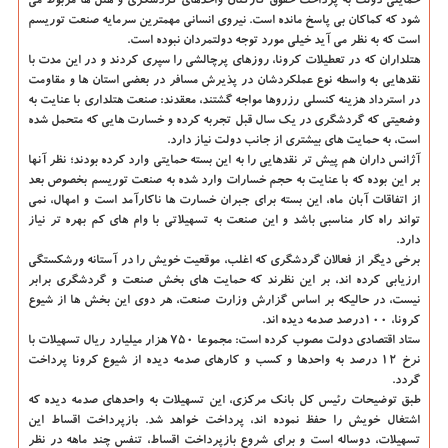
حمایتی دولت به پرداخت حقوق كاركنان واحدهای گردشگری و هتل ها مربوط می
شود كه كماكان بی پاسخ مانده است. نیروی انسانی مهمترین سرمایه صنعت توریسم
است كه به نظر می آید خیلی مورد توجه دولتمردان نبوده است.
هتلداران كه در تعطیلات كرونا، روزهای پرچالشی را سپری كردند و در این مدت با
نقدهایی به واسطه نوع عملكردشان در پذیرش مسافر در بعضی استان ها و مقاومت
در استرداد هزینه كنسلی رزروها مواجه گشتند، معقدند: صنعت هتلداری با عنایت به
وضعیتی كه گردشگری در یك سال قبل تجربه كرده و خسارت هایی كه متحمل شده
است، به حمایت های بیشتری از جانب دولت نیاز دارد.
آژانس داران هم پیش تر نقدهایی را به این بسته حمایتی وارد كرده بودند؛ نظر آنها
بر این بوده كه با عنایت به حجم خسارات وارد شده به صنعت توریسم بخصوص بعد
از اتفاقات آبان ماه، این بسته برای جبران خسارت ها ناكارآمد است و امهال، نمی
تواند راه كار مناسبی باشد و این صنعت به تسهیلاتی با وام های كم بهره تر نیاز
دارد.
برخی دیگر از فعالان گردشگری كه اغلب، موقعیت خویش را در آستانه ورشكستگی
ارزیابی كرده اند، بر این نظرند كه حمایت های بخش صنعت و گردشگری برابر
نیست، در حالیكه بر اساس گزارش وزارت صنعت، هر دوی این بخش ها از شیوع
كرونا، ۱۰۰درصد صدمه دیده اند.
ستاد اقتصادی دولت مصوب كرده است: مجموعا ۷۵۰ هزار میلیارد ریال تسهیلات با
نرخ ۱۲ درصد به واحدها و كسب و كارهای صدمه دیده از شیوع كرونا پرداخت
گردد.
طبق توضیحات رئیس كل بانك مركزی، این تسهیلات به واحدهای صدمه دیده كه
اشتغال خویش را حفظ نموده اند، پرداخت خواهد شد. بازپرداخت اقساط این
تسهیلات، دوساله است و برای شروع بازپرداخت اقساط، تنفس چند ماهه در نظر