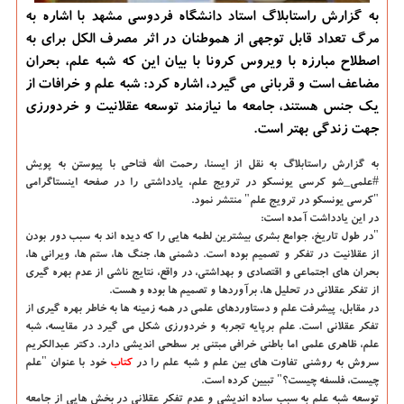
به گزارش راستابلاگ استاد دانشگاه فردوسی مشهد با اشاره به
مرگ تعداد قابل توجهی از هموطنان در اثر مصرف الكل برای به
اصطلاح مبارزه با ویروس كرونا با بیان این كه شبه علم، بحران
مضاعف است و قربانی می گیرد، اشاره كرد: شبه علم و خرافات از
یك جنس هستند، جامعه ما نیازمند توسعه عقلانیت و خردورزی
جهت زندگی بهتر است.
به گزارش راستابلاگ به نقل از ایسنا
، رحمت الله فتاحی با پیوستن به پویش
#علمی_شو كرسی یونسكو در ترویج علم، یادداشتی را در صفحه اینستاگرامی
"كرسی یونسكو در ترویج علم" منتشر نمود.
در این یادداشت آمده است:
"در طول تاریخ، جوامع بشری بیشترین لطمه هایی را كه دیده اند به سبب دور بودن
از عقلانیت در تفكر و تصمیم بوده است. دشمنی ها، جنگ ها، ستم ها، ویرانی ها،
بحران های اجتماعی و اقتصادی و بهداشتی، در واقع، نتایج ناشی از عدم بهره گیری
از تفكر عقلانی در تحلیل ها، برآوردها و تصمیم ها بوده و هست.
در مقابل، پیشرفت علم و دستاوردهای علمی در همه زمینه ها به خاطر بهره گیری از
تفكر عقلانی است. علم برپایه تجربه و خردورزی شكل می گیرد در مقایسه، شبه
علم، ظاهری علمی اما باطنی خرافی مبتنی بر سطحی اندیشی دارد. دكتر عبدالكریم
سروش به روشنی تفاوت های بین علم و شبه علم را در
كتاب
خود با عنوان "علم
چیست، فلسفه چیست؟" تبیین كرده است.
توسعه شبه علم به سبب ساده اندیشی و عدم تفكر عقلانی در بخش هایی از جامعه