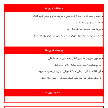
پربیننده ترین ها
راهنمای عبور زوار از بزرگراه چالوس به مراسم وداع با رهبر شهید انقلاب
مقتل شب چهارم ماه محرم
امروز وقت حماسه است نه عزاداری
شکست پروژه غزه سازی تهران روایت مدیران شهری از روزهای جنگ
پربحث ترین ها
هیاهوی سلبریتی ها برای قاتلان زنده سوز میدان علیخانی
مریم همتیان بازیگر جوان سینما و تئاتر درگذشت
کپی اطلاعات کارت بانکی ۱۲۰۰ تهرانی در پوشش فروشنده میوه
ترافیک سنگین در جاده های شمال مسیرهای اربعین روان است
جدیدترین ها