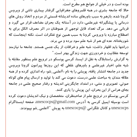
بوده است و در خیلی از جوامع هم مطرح است.
حالا كه جامعه بشری در همه قلمروهای جغرافیایی گرفتار بیماری ناشی از ویروس
كرونا شده، بازهم به سبب باورهای ساده اندیشانه قسمتی از مردم و اتخاذ روش های
درمانی یا پیشگیرانه غیرعلمی، دارد در آستانه یك بحران مضاعف قرار می گیرد و
قربانی می دهد. مرگ تعداد قابل توجهی از هموطنان در اثر مصرف الكل برای به
اصطلاح مبارزه با ویروس كرونا به سبب همین نوع تفكرات است. نكته اینجاست كه
شوربختانه، عده ای هم از شبه علم سود برده و می برند.
درانتها باید اظهار داشت: شبه علم و خرافات از یك جنس هستند. جامعه ما نیازمند
توسعه عقلانیت و خردورزی جهت زندگی بهتر است."
به گزارش راستابلاگ به نقل از ایسنا
، كرسی یونسكو در ترویج علم بمنظور مقابله با
شبه علم، اخبار غیرعلمی و باورهای غلطی كه این روزها پیرامون كرونا ویروس
جدید در جامعه انتشار یافته، پویشی را به نام «#علمی_شو» راه اندازی كرده و از همه
علاقه مندان به مباحث علمی درست، دعوت می كند با تولید و ارسال پیام های كوتاه
صوتی، تصویری و متنی، در امتداد جایگزینی اندیشه و رفتار صحیح علمی در جامعه
بجای هراس از این بحران، این پویش را یاری كنند.
كرسی یونسكو در ترویج علم از صاحبنظران، متخصصان و نیك اندیشان دعوت كرده
است بوسیله ایمیل كرسی به آدرس unescocps@gmail.com، صفحه اینستاگرام
unescocps و كانال تلگرامی @unescocps به پویش "#علمی_شو بپیوندند.