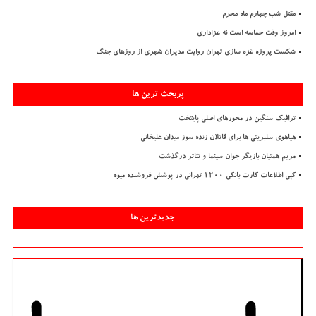
مقتل شب چهارم ماه محرم
امروز وقت حماسه است نه عزاداری
شکست پروژه غزه سازی تهران روایت مدیران شهری از روزهای جنگ
پربحث ترین ها
ترافیک سنگین در محورهای اصلی پایتخت
هیاهوی سلبریتی ها برای قاتلان زنده سوز میدان علیخانی
مریم همتیان بازیگر جوان سینما و تئاتر درگذشت
کپی اطلاعات کارت بانکی ۱۲۰۰ تهرانی در پوشش فروشنده میوه
جدیدترین ها