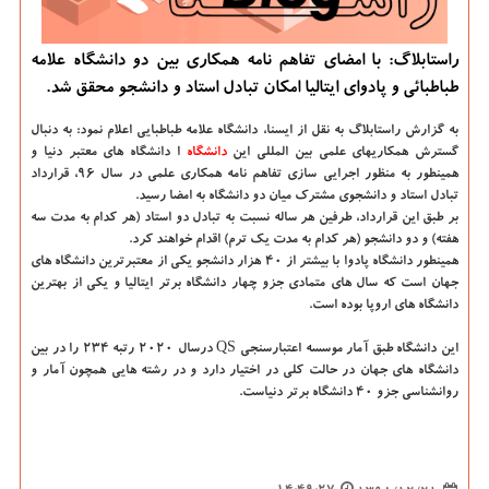
راستابلاگ: با امضای تفاهم نامه همكاری بین دو دانشگاه علامه
طباطبائی و پادوای ایتالیا امكان تبادل استاد و دانشجو محقق شد.
به گزارش راستابلاگ به نقل از ایسنا،
دانشگاه علامه طباطبایی اعلام نمود: به دنبال
گسترش همكاریهای علمی بین المللی این
دانشگاه‌
ا دانشگاه های معتبر دنیا و
همینطور به منظور اجرایی سازی تفاهم نامه همكاری علمی در سال ۹۶، قرارداد
تبادل استاد و دانشجوی مشترك میان دو دانشگاه به امضا رسید.
بر طبق این قرارداد، طرفین هر ساله نسبت به تبادل دو استاد (هر كدام به مدت سه
هفته) و دو دانشجو (هر كدام به مدت یك ترم) اقدام خواهند كرد.
همینطور دانشگاه پادوا با بیشتر از ۴۰ هزار دانشجو یكی از معتبرترین دانشگاه های
جهان است كه سال های متمادی جزو چهار دانشگاه برتر ایتالیا و یكی از بهترین
دانشگاه های اروپا بوده است.
این دانشگاه طبق آمار موسسه اعتبارسنجی QS درسال ۲۰۲۰ رتبه ۲۳۴ را در بین
دانشگاه های جهان در حالت كلی در اختیار دارد و در رشته هایی همچون آمار و
روانشناسی جزو ۴۰ دانشگاه برتر دنیاست.