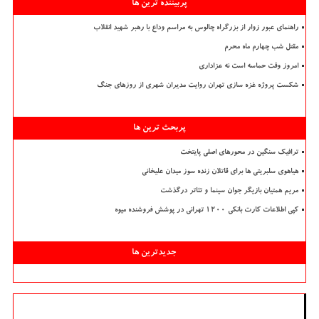
پربیننده ترین ها
راهنمای عبور زوار از بزرگراه چالوس به مراسم وداع با رهبر شهید انقلاب
مقتل شب چهارم ماه محرم
امروز وقت حماسه است نه عزاداری
شکست پروژه غزه سازی تهران روایت مدیران شهری از روزهای جنگ
پربحث ترین ها
ترافیک سنگین در محورهای اصلی پایتخت
هیاهوی سلبریتی ها برای قاتلان زنده سوز میدان علیخانی
مریم همتیان بازیگر جوان سینما و تئاتر درگذشت
کپی اطلاعات کارت بانکی ۱۲۰۰ تهرانی در پوشش فروشنده میوه
جدیدترین ها