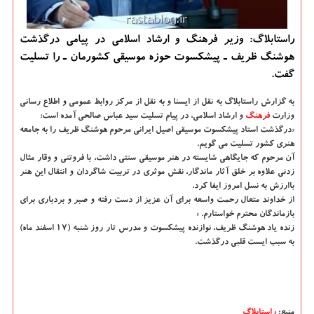
راستابلاگ: وزیر فرهنگ و ارشاد اسلامی در پیامی درگذشت
هوشنگ ظریف ـ پیشكسوت حوزه موسیقی كشورمان ـ را تسلیت
گفت.
به گزارش راستابلاگ به نقل از ایسنا و به نقل از مركز روابط عمومی و اطلاع رسانی
وزارت
فرهنگ
و ارشاد اسلامی، در پیام تسلیت سید عباس صالحی آمده است:
«درگذشت استاد پیشكسوت موسیقی اصیل ایرانی مرحوم هوشنگ ظریف را به جامعه
هنری كشور تسلیت می گویم.
آن مرحوم كه جایگاهی شایسته در هنر موسیقی سنتی داشت، با فروتنی و وقار مثال
زدنی علاوه بر خلق آثار ماندگار، نقش موثری در تربیت شاگردان و انتقال این هنر
باارزش به نسل امروز ایفا كرد.
از خداوند متعال رحمت واسعه برای آن عزیز از دست رفته و صبر و بردباری برای
بازماندگان محترم خواستارم. »
زنده یاد هوشنگ ظریف، نوازنده پیشكسوت و مدرس تار روز شنبه (۱۷ اسفند ماه)
به سبب ایست قلبی درگذشت.
منبع:
راستابلاگ