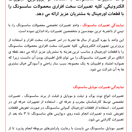
الكترونیكی، كلیه تعمیرات سخت افزاری محصولات سامسونگ را
با قطعات اورجینال به مشتریان عزیز ارائه می دهد.
نمایندگی تعمیرات سامسونگ
، واحد تعمیرات تخصصی محصولات سامسونگ را، با
تیمی از باتجربه ترین مهندسین و متخصصین تعمیرات راه اندازی نموده است.
این واحد با بهره گیری از سال ها تجربه در امر تعمیرات سخت افزار و استفاده از
بروزترین تجهیزات الکترونیکی، کلیه تعمیرات سخت افزاری محصولات سامسونگ
را با قطعات اورجینال و مناسب ترین هزینه به مشتریان عزیز ارائه می دهد نقطه ی
اتکای مرکز تعمیرات سامسونگ را می توان قابل اطمینان بودن آن دانست، زیرا که
همواره اعتماد و اطمینان به یک مجموعه، سبب ساز راحتی و آسودگی خیال مشتری
ها به آن شرکت می شود.
نمایندگی
تعمیرات
موبایل
سامسونگ
تعمیرات انواع نوت بوک و تبلت و موبایل و فبلت از برند سامسونگ ، تعمیرات
تخصصی توسط کارشناسان مجرب و حرفه ای ، استفاده از تجهیرات حرفه ای در
تعمیرات ، استفاده از قطعات اورجینال کمپانی سامسونگ در صورت تعویض قطعات
تعویض شده و تعمیرات انجام شده روی دیوایس های سامسونگ تا
3
ماه بعد از
تعمیرات گارانتی می شود.
تعمیر موبایل سامسونگ می بایست با رعایت پارامترهای مربوطه انجام پذیرد تا از