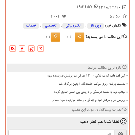
19:31:57
1398/12/10
4004
/ 5
5.0
تگهای خبر:
رپورتاژ
,
الكترونیكی
,
تخصصی
,
خدمات
این مطلب را می پسندید؟
(0)
(1)
X
تازه ترین مطالب مرتبط
کپی اطلاعات کارت بانکی ۱۲۰۰ تهرانی در پوشش فروشنده میوه
نشست برنامه ریزی موکب جاماندگان اربعین برگزار شد
میناب باید به مقصد فرهنگی و تاریخی بین المللی تبدیل گردد
بررسی طرح مراکز امید و زندگی در ستاد مبارزه با مواد مخدر
نظرات بینندگان در مورد این مطلب
لطفا شما هم
نظر دهید