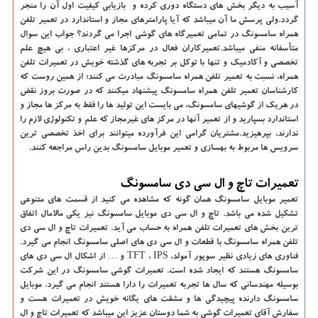
آسیب به دیگر بخش های دستگاه دوری کرده و بازیابی کیفیت اول آن را منجر
گردد.ولی پرسش ما آن میباشد که آیا پارامترهای مجاز و استاندارد در تعمیر تلفن
همراه سامسونگ در تمامی تعمیرگاه های گوشی اجرا می گردند؟ جواب این سوال
متأسفانه منفی میباشد.تعمیرکاران فعال در مرکزها غیر اعتباری ، بی هیچ علم
تخصصی و آکادمیک و تنها با توکل بر تجربه های گذشته خویش در تعمیرات تلفن
همراه، نسبت به تعمیر تلفن همراه سامسونگ مبادرت می کنند؛ از همین روست که
کارشناسان تعمیر تلفن همراه سامسونگ پیشنهاد میکنند که در صورت بروز نقض
در هریک از گوشیهای سامسونگ، می بایست این تولید ها را فقط به مرکز ها مجاز و
استاندارد بسپارید و از تعمیر آنها در مرکز های غیرمجاز که علم و تکنولوژی لازم را
ندارند، بپرهیزید.مشتریان گرامی این فرآورده میتوانند برای اخذ تخصصی ترین
سرویس ها مربوط به بهسازی و تعمیر موبایل سامسونگ بدین راس مراجعه کنند.
تعمیرات تاچ و ال سی دی سامسونگ
تعمیر موبایل سامسونگ همان گونه که مشاهده می کنید از قسمت های متنوعی
تشکیل شده می باشد. تاچ و ال سی دی موبایل سامسونگ نیز یکی مالامال اتفاق
ترین بخش های تعمیرات تلفن همراه به حساب می آید. تعمیرات تاچ و ال سی دی
تلفن همراه سامسونگ با قطعات و ال سی دی های اصلی سامسونگ انجام می گیرد.
فناوری های زیادی نظیر سوپور آمولد،
IPS
،
TFT
و
…
از اشکال ال سی دی های
سامسونگ هستند که ایجاد شده است. تعمیرات گوشی سامسونگ در این شرکت
بوسیله مهندسانی که سال ها تجربه تعمیرات را دارا هستند انجام می گیرد. موبایل
سامسونگ دارنده پیچیدگی ها و مشقت های یگانه خویش در تعمیرات هست و
سفارش آقای تعمیرات گوشی به شما دوستان عزیز این میباشد که تعمیرات تاچ و ال