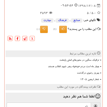
09:56:56
1398/12/08
4593
/ 5
5.0
تگهای خبر:
صنایع
,
فرهنگ
,
مهارت
این مطلب را می پسندید؟
(0)
(1)
X
تازه ترین مطالب مرتبط
ترافیک سنگین در محورهای اصلی پایتخت
چهار ماه است مردم خونخواه رهبر شهید انقلاب هستند
بهروز رضوی درگذشت
شعار اربعین ۱۴۰۵
نظرات بینندگان در مورد این مطلب
لطفا شما هم
نظر دهید