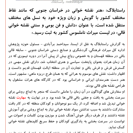
راستابلاگ: «هنر نقشه خوانی در خراسان جنوبی كه مانند نقاط
مختلف كشور با گویش و زبان ویژه خود به نسل های مختلف
منتقل شده است، با عنوان «دانش و فن بومی و سنتی نقشه خوانی
قالی» در لیست میراث ناملموس كشور به ثبت رسید.»
به گزارش راستابلاگ به نقل از ایسنا، سیداحمد برآبادی - مسئول حوزه پژوهش
اداره كل میراث فرهنگی، گردشگری و صنایع دستی خراسان جنوبی - سابقه قالی
بافی در منطقه قهستان و به خصوص رواج بیش از پیش آنرا در دوره تیموری كه در
آن زمان هرات بعنوان پایتخت سیاسی و هنری انتخاب شد، دارای نقش مهمی در
گسترش فرش و فرش بافی و تجارت آن در منطقه ایالت قهستان قدیم دانست و
اظهار داشت: نقش های موسوم به هراتی كه به همان طرح «ریزه ماهی» مشهور است،
هنرِ دستِ هنرمندان ایرانی و خراسانی بود كه در كارگاه های هرات مشغول به
طراحی نقشه های قالی بودند.
او سفارش های گوناگون در آن زمان را عاملی دانست كه منجر به ابداع روشی برای
سرعت بخشی به بافت و جفتی بافی قالی ها شده بود و در نهایت به
مهارت
نقشه
خوانی تبدیل شد و اضافه كرد: از یك سو نوجوانان و كودكان منطقه كه در كار بافت
مشاركت داشتند به سبب نداشتنِ سواد نقشه خوانی نیاز به ابداعِ روشی برای آموزش
نقشه داشتند و از طرف دیگر خوش آهنگ شدن و موزون بودن كلمات و اصوات می
توانست در سرعت بخشی به یادگیری كودكان و حفظ سریع كلیدهای نقشه خوانی
كمك نماید.