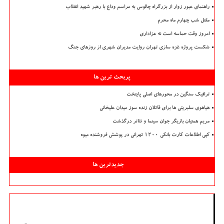
راهنمای عبور زوار از بزرگراه چالوس به مراسم وداع با رهبر شهید انقلاب
مقتل شب چهارم ماه محرم
امروز وقت حماسه است نه عزاداری
شکست پروژه غزه سازی تهران روایت مدیران شهری از روزهای جنگ
پربحث ترین ها
ترافیک سنگین در محورهای اصلی پایتخت
هیاهوی سلبریتی ها برای قاتلان زنده سوز میدان علیخانی
مریم همتیان بازیگر جوان سینما و تئاتر درگذشت
کپی اطلاعات کارت بانکی ۱۲۰۰ تهرانی در پوشش فروشنده میوه
جدیدترین ها