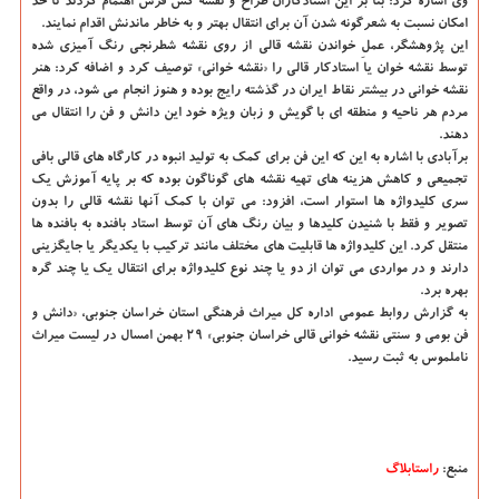
وی اشاره كرد: بنا بر این استادكاران طراح و نقشه كش فرش اهتمام كردند تا حد
امكان نسبت به شعرگونه شدن آن برای انتقال بهتر و به خاطر ماندنش اقدام نمایند.
این پژوهشگر، عملِ خواندن نقشه قالی از روی نقشه شطرنجی رنگ آمیزی شده
توسط نقشه خوان یا استادكار قالی را «نقشه خوانی» توصیف كرد و اضافه كرد: هنر
نقشه خوانی در بیشتر نقاط ایران در گذشته رایج بوده و هنوز انجام می شود، در واقع
مردم هر ناحیه و منطقه ای با گویش و زبان ویژه خود این دانش و فن را انتقال می
دهند.
برآبادی با اشاره به این كه این فن برای كمك به تولید انبوه در كارگاه های قالی بافی
تجمیعی و كاهش هزینه های تهیه نقشه های گوناگون بوده كه بر پایه آموزش یك
سری كلیدواژه ها استوار است، افزود: می توان با كمك آنها نقشه قالی را بدون
تصویر و فقط با شنیدن كلیدها و بیان رنگ های آن توسط استاد بافنده به بافنده ها
منتقل كرد. این كلیدواژه ها قابلیت های مختلف مانند تركیب با یكدیگر یا جایگزینی
دارند و در مواردی می توان از دو یا چند نوع كلیدواژه برای انتقال یك یا چند گره
بهره برد.
به گزارش روابط عمومی اداره كل میراث فرهنگی استان خراسان جنوبی، «دانش و
فن بومی و سنتی نقشه خوانی قالی خراسان جنوبی» ۲۹ بهمن امسال در لیست میراث
ناملموس به ثبت رسید.
منبع:
راستابلاگ