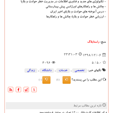
- تكنولوژی های جدید و فناوری اطلاعات در مدیریت خطر حوادث و بلایا
- چالش ها و راهكارهای اورژانس پیش بیمارستانی
- درس آموخته های حوادث و بلایای اخیر ایران
- ارزیابی خطر حوادث و بلایا: چالش ها و راهكارها
منبع:
راستابلاگ
23:31:03
1398/12/06
4096
/ 5
5.0
تگهای خبر:
تخصصی
,
خدمات
,
دانشگاه‌
,
زندگی
این مطلب را می پسندید؟
(0)
(1)
X
تازه ترین مطالب مرتبط
کپی اطلاعات کارت بانکی ۱۲۰۰ تهرانی در پوشش فروشنده میوه