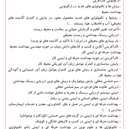
-ارگونومی كارآفرین
-روش ها و تكنولوژی های جدید در ارگونومی
بهداشت محیط
- روش­ها و تكنولوژی های جدید محصول محور در پایش و كنترل آلاینده های
محیطی( آب و فاضلاب، هوا، پسماند ….)
-تأثیرات تغییر اقلیم و گرمایش جهانی بر سلامت و محیط زیست
- ارزیابی ریسك بهداشتی و زیست محیطی
- بار بیماری های محیطی در ایران ( با تاكید بر آلاینده های نو پدید)
- كارآفرینی آنلاین و كسب و كارهای دانش بنیان در حوزه مهندسی بهداشت محیط
بهداشت حرفه ای و ایمنی كار
- كارآفرینی در حوزه بهداشت حرفه ای و ایمنی كار
- پایش، مدلسازی و كنترل عوامل زیان آور فیزیكی محیط كار
- ارزیابی، مدلسازی و روش های نوین كنترل عوامل زیان آور شیمیایی و آلودگی
هوا در محیط كار
- سم شناسی شغلی، پایش بیولوژیك و روش های نوین ارزیابی ریسك بهداشتی
- ارزیابی تفاوت های فردی در سم شناسی شغلی
- ایمنی سیستم، ارزیابی ریسك و تجزیه و تحلیل حوادث ناشی از كار
- فرهنگ ایمنی، خطای انسانی و ایمنی مبتنی بر رفتار
- بهداشت حرفه ای و ایمنی در حمل و نقل، كشاورزی، معدن و خدمات (بیمارستان،
مدارس و …)
- بهداشت حرفه ای و ایمنی در گروه های سنی حساس (كودكان و نوجوانان)
- بهداشت حرفه ای و ایمنی در كسب و كارهای خانگی و كوچك
- تكنولوژی ها و علوم نوین در بهداشت حرفه ای و ایمنی (نانو تكنولوژی،