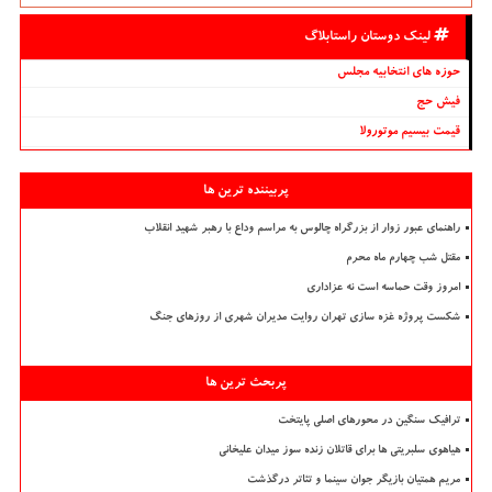
لینک دوستان راستابلاگ
حوزه های انتخابیه مجلس
فیش حج
قیمت بیسیم موتورولا
پربیننده ترین ها
راهنمای عبور زوار از بزرگراه چالوس به مراسم وداع با رهبر شهید انقلاب
مقتل شب چهارم ماه محرم
امروز وقت حماسه است نه عزاداری
شکست پروژه غزه سازی تهران روایت مدیران شهری از روزهای جنگ
پربحث ترین ها
ترافیک سنگین در محورهای اصلی پایتخت
هیاهوی سلبریتی ها برای قاتلان زنده سوز میدان علیخانی
مریم همتیان بازیگر جوان سینما و تئاتر درگذشت