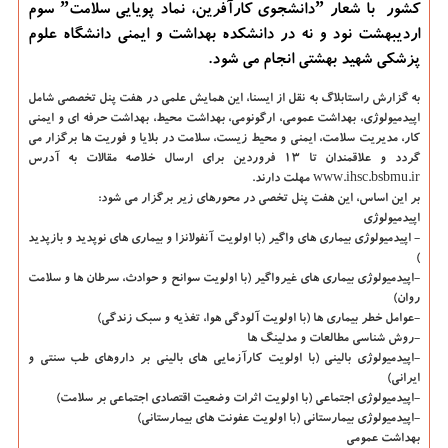
كشور با شعار ˮدانشجوی كارآفرین، نماد پویایی سلامتˮ سوم
اردیبهشت نود و نه در دانشكده بهداشت و ایمنی دانشگاه علوم
پزشكی شهید بهشتی انجام می شود.
به گزارش راستابلاگ به نقل از ایسنا،
این همایش علمی در هفت پنل تخصصی شامل
اپیدمیولوژی، بهداشت عمومی، ارگونومی، بهداشت محیط، بهداشت حرفه ای و ایمنی
كار، مدیریت سلامت، ایمنی و محیط زیست، سلامت در بلایا و فوریت ها برگزار می
گردد و علاقمندان تا 13 فروردین برای ارسال خلاصه مقالات به آدرس
www.ihsc.bsbmu.ir مهلت دارند.
بر این اساس، این هفت پنل تخصی در محورهای زیر برگزار می شود:
اپیدمیولوژی
- اپیدمیولوژی بیماری های واگیر (با اولویت آنفولانزا و بیماری های نوپدید و بازپدید
)
-اپیدمیولوژی بیماری های غیرواگیر (با اولویت سوانح و حوادث، سرطان ها و سلامت
روان)
-عوامل خطر بیماری ها (با اولویت آلودگی هوا، تغذیه و سبك زندگی)
-روش شناسی مطالعات و مدلینگ ها
-اپیدمیولوژی بالینی (با اولویت كارآزمایی های بالینی بر داروهای طب سنتی و
ایرانی)
-اپیدمیولوژی اجتماعی (با اولویت اثرات وضعیت اقتصادی اجتماعی بر سلامت)
-اپیدمیولوژی بیمارستانی (با اولویت عفونت های بیمارستانی)
بهداشت عمومی