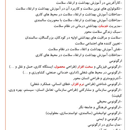
-كارآفرینی در آموزش بهداشت و ارتقاء سلامت
-تكنولوژی های نوین سلامت و كاربرد آن در آموزش بهداشت و ارتقاء سلامت
-مداخلات آموزش بهداشت و ارتقاء سلامت در محیط های كاری
-مداخلات آموزش بهداشت و ارتقاء سلامت با محوریت سالمندی
-مدیریت
خدمات
بهداشتی درمانی در نظام سلامت
-سبك زندگی سلامت محور
-سلامت و مراقبت های بهداشتی اولیه در كودكان، بزرگسالان، سالمندان
-تعیین كننده های اجتماعی سلامت
-نقش آموزش بهداشت و اتقاء سلامت در نظام سلامت
-مداخلات آموزش بهداشت و ارتقاء سلامت در محیط های كاری
ارگونومی
-ارگونومی فیزیكی و
سخت افزار
(طراحی
محصول
، ایستگاه كاری، حمل و نقل و …)
-ارگونومی در محیط های شغلی (اداری، خدماتی، صنعتی، كشاورزی و …)
-آنتروپومتری و طراحی انسان محور
-ارگونومی شناختی (طراحی
نرم افزار
، خطای انسانی، عملكرد شغلی)
-ارگونومی سازمانی و مشاركتی (طراحی سازمانی، تعامل انسان- سیستم، بهره وری،
كیفیت)
-ارگونومی محیطی
-ارگونومی فرهنگی و جامعه نگر
-ارگونومی توانبخشی (سالمندی، توانمندسازی، معلولیت)
-ارگونومی و ایمنی
-مدل سازی در ارگونومی