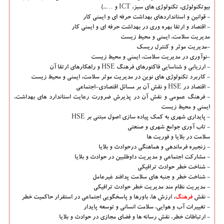
بیوتكنولوژی، تكنولوژی های سبز، ICT و …..)
- قوانین و استانداردهای بهداشت حرفه ای و ایمنی كار
- اقتصاد و ارتقا بهره وری در بهداشت حرفه ای و ایمنی كار
مدیریت سلامت، ایمنی و محیط زیست
-مدیریت موثر و كنترل ریسك
-نوآوری در مدیریت سلامت، ایمنی و محیط زیست
- ارزیابی و شناسایی فاكتورهای فرهنگ HSE و راهكارهای ارتقا آن
- كاربرد تكنولوژی های نوین در مدیریت موثر سلامت، ایمنی و محیط زیست
- اقتصاد در HSE و نقش آن بر مسائل اقتصادی-اجتماعی
- فرهنگ عمومی و نقش آن در پذیرش ضرورت رعایت استاندارد های بهداشت،
ایمنی و محیط زیست
- پایداری شهری به كمك پیاده سازی اصول مبتنی بر HSE
- تاب آوری جوامع شهری و صنعتی
سلامت در بلایا و فوریت ها
- زنجیره فرماندهی و هماهنگی درحوادث و بلایا
- مشاركت اجتماعی و مدیریت داوطلبین در حوادث و بلایا
- شناخت خطر حوادث ترافیكی
- شناخت خطر و جنبه های سلامت پدافند غیرعامل
- مدیریت نظام مند مدیریت خطر حوادث ترافیكی
- نقش
فرهنگ
، ارزش ها، باورها و پاسخگویی اجتماعی در استقرار حاكمیت خطر
- تغییرات آب و هوایی، سلامت انسانی و توسعه پایدار
- ارتباطات خطر، نقش رسانه ها و فضای مجازی در حوادث و بلایا