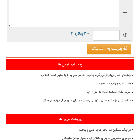
= ۳ بعلاوه ۳
بفرست به راستابلاگ
پربیننده ترین ها
راهنمای عبور زوار از بزرگراه چالوس به مراسم وداع با رهبر شهید انقلاب
مقتل شب چهارم ماه محرم
امروز وقت حماسه است نه عزاداری
شکست پروژه غزه سازی تهران روایت مدیران شهری از روزهای جنگ
پربحث ترین ها
ترافیک سنگین در محورهای اصلی پایتخت
هیاهوی سلبریتی ها برای قاتلان زنده سوز میدان علیخانی