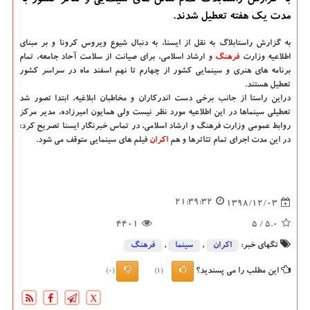
به گزارش راستابلاگ تمام سالن های سینمایی و تئاتر كشور به
مدت یك هفته تعطیل شدند.
به گزارش راستابلاگ به نقل از ایسنا، به دنبال شیوع ویروس كرونا و بر مبنای
اطلاعیه وزارت
فرهنگ
و ارشاد اسلامی، برای صیانت از سلامت آحاد جامعه، تمام
برنامه های هنری و سینمایی كشور از چهارم تا نهم اسفند ماه در سراسر كشور
تعطیل هستند.
دراین راستا از جانب برخی دست اندركاران و مخاطبان ابلاغیه، ابتدا تصور شد
تعطیلی سینماها در این اطلاعیه مورد نظر نیست ولی همایون امیرزاده، مدیر مركز
روابط عمومی وزارت فرهنگ و ارشاد اسلامی، در تماس خبرنگار ایسنا تصریح كرد:
در این مدت اجرای تمام تئاترها و هم
اكران
فیلم های سینمایی متوقف می شود.
21:39:32
1398/12/03
4401
/ 5
5.0
تگهای خبر:
اكران
,
سینما
,
فرهنگ
این مطلب را می پسندید؟
(0)
(1)
X