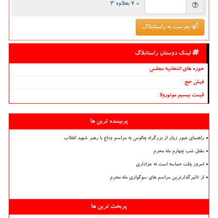
= ۷ بعلاوه ۳
بفرست به راستابلاگ
لینک دوستان راستابلاگ
حوزه های انتخابیه مجلس
فیش حج
قیمت بیسیم موتورولا
پربیننده ترین ها
راهنمای عبور زوار از بزرگراه چالوس به مراسم وداع با رهبر شهید انقلاب
مقتل شب چهارم ماه محرم
امروز وقت حماسه است نه عزاداری
از تاثیرگذارترین مراسم های سوگواری ماه محرم
پربحث ترین ها