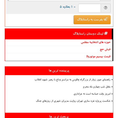
= ۱ بعلاوه ۵
بفرست به راستابلاگ
لینک دوستان راستابلاگ
حوزه های انتخابیه مجلس
فیش حج
قیمت بیسیم موتورولا
پربیننده ترین ها
راهنمای عبور زوار از بزرگراه چالوس به مراسم وداع با رهبر شهید انقلاب
مقتل شب چهارم ماه محرم
امروز وقت حماسه است نه عزاداری
شکست پروژه غزه سازی تهران روایت مدیران شهری از روزهای جنگ
پربحث ترین ها