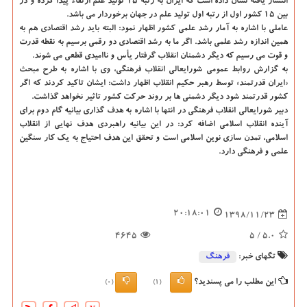
انتشار یافته نشان داده است كه ایران به رتبه ۱۵ تولید علم ارتقاء پیدا كرده و در
بین ۱۵ كشور اول از رتبه اول تولید علم در جهان برخوردار می باشد.
عاملی با اشاره به آمار رشد علمی كشور اظهار نمود: البته باید رشد اقتصادی هم به
همین اندازه رشد علمی باشد. اگر ما به رشد اقتصادی دو رقمی برسیم به نقطه قدرت
و قوت می رسیم كه دیگر دشمنان انقلاب گرفتار یأس و ناامیدی قطعی می شوند.
به گزارش روابط عمومی شورایعالی انقلاب فرهنگی، وی با اشاره به طرح مبحث
«ایران قدرتمند» توسط رهبر حكیم انقلاب اظهار داشت: ایشان تاكید كردند كه اگر
كشور قدرتمند شود دیگر دشمنی ها بر روند حركت كشور تاثیر نخواهد گذاشت.
دبیر شورایعالی انقلاب فرهنگی در انتها با اشاره به هدف گذاری بیانیه گام دوم برای
آینده انقلاب اسلامی اضافه كرد: در این بیانیه راهبردی هدف نهایی از انقلاب
اسلامی، تمدن سازی نوین اسلامی است و تحقق این هدف احتیاج به یك كار سنگین
علمی و فرهنگی دارد.
20:18:01
1398/11/23
4645
/ 5
5.0
تگهای خبر:
فرهنگ
این مطلب را می پسندید؟
(0)
(1)