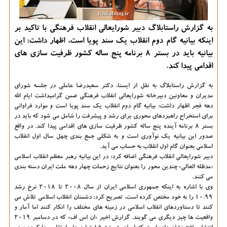
به گزارش راستابلاگ دبیر شورایعالی انقلاب فرهنگی با تاكید بر
اینكه بیانیه گام دوم انقلاب یك سند پویا است، اظهار داشت: این
بیانیه باید در بستر ۸ برنامه پنج ساله كشور ظرفیت سازی های
اقدامی پیدا كند.
به گزارش راستابلاگ به نقل از ایسنا،
دكتر سعیدرضا عاملی در جلسه شورای
مدیران و معاونین دبیرخانه شورایعالی انقلاب فرهنگی ضمن گرامیداشت ایام الله
دهه فجر اظهار داشت: بیانیه گام دوم انقلاب یك سند پویا است و موارد فراوانی
برای استخراج راهبردهای محوری برای رشد و پیشرفت را شامل می شود كه باید در
بستر ۸ برنامه آینده پنج ساله كشور ظرفیت سازی های اقدامی پیدا كند. در واقع
صدور این بیانیه یك نوآوری است و به شكلی جمع بندی چهل سال اول انقلاب
اسلامی بعنوان گام اول انقلاب به حساب می آید.
دبیر شورایعالی انقلاب فرهنگی اضافه كرد: در این بیانیه رهبر معظم انقلاب اسلامی
«مدظله العالی» چندین محور را بعنوان نتایج زحمات چهار دهه ملت ایران دسته بندی
می كنند.
وی با اشاره به اینكه جمهوری اسلامی ایران از سال ۲۰۰۸ تا ۲۰۱۸ نرخ رشد
۱۰.۹۹ را به خود مختص كرده است، تصریح كرد: دشمنان انقلاب اسلامی تلاش می
كنند تا دستاوردهای انقلاب اسلامی در زمینه های مختلف را انكار كنند اما آمار و
واقعیت ها چیز دیگری می گویند. گزارش اخیر «ان اس اف» كه در دسامبر ۲۰۱۹