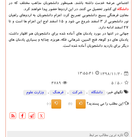
اجتماعی عرضه خدمت داشته باشند. همینطور دانشجویان مذاهب مختلف كه در
دانشگاه‌
ای كشور تحصیل می كنند، در این اردوها حضور پیدا خواهند كرد.
معاون فرهنگی بسیج دانشجویی تصریح كرد: اعزام دانشجویان به اردوهای راهیان
نور دانشجویی از ۳ اسفند شروع می شود و ۱۵ اسفند اوج این اعزام ها است و تا
۲۷ اسفند ادامه دارد.
جهانی در انتها در مورد یادمان های آماده شده برای دانشجویان هم اظهار داشت:
یادمان های دو كوهه، فتح المبین، شرهانی، فكه، هویزه، چذابه و بسیاری یادمان های
دیگر برای بازدید دانشجویان آماده شده است.
13:55:41
1398/11/20
4789
/ 5
5.0
تگهای خبر:
دانشگاه‌
,
شركت
,
فرهنگ
,
وزارت علوم
این مطلب را می پسندید؟
(0)
(1)
X
تازه ترین مطالب مرتبط