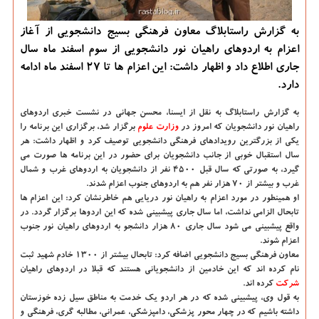
به گزارش راستابلاگ معاون فرهنگی بسیج دانشجویی از آغاز
اعزام به اردوهای راهیان نور دانشجویی از سوم اسفند ماه سال
جاری اطلاع داد و اظهار داشت: این اعزام ها تا ۲۷ اسفند ماه ادامه
دارد.
به گزارش راستابلاگ به نقل از ایسنا،
محسن جهانی در نشست خبری اردوهای
راهیان نور دانشجویان كه امروز در
وزارت علوم
برگزار شد، برگزاری این برنامه را
یكی از بزرگترین رویدادهای فرهنگی دانشجویی توصیف كرد و اظهار داشت: هر
سال استقبال خوبی از جانب دانشجویان برای حضور در این برنامه ها صورت می
گیرد، به صورتی كه سال قبل ۴۵۰۰ نفر از دانشجویان به اردوهای غرب و شمال
غرب و بیشتر از ۷۰ هزار نفر هم به اردوهای جنوب اعزام شدند.
او همینطور در مورد اعزام به راهیان نور دریایی هم خاطرنشان كرد: این اعزام ها
تابحال الزامی نداشت، اما سال جاری پیشبینی شده كه این اردوها برگزار گردد. در
واقع پیشبینی می شود سال جاری ۸۰ هزار دانشجو به اردوهای راهیان نور جنوب
اعزام شوند.
معاون فرهنگی بسیج دانشجویی اضافه كرد: تابحال بیشتر از ۱۳۰۰ خادم شهید ثبت
نام كرده اند كه این خادمین از دانشجویانی هستند كه قبلا در اردوهای راهیان
شركت
كرده اند.
به قول وی، پیشبینی شده كه در هر اردو یك خدمت به مناطق سیل زده خوزستان
داشته باشیم كه در چهار محور پزشكی، دامپزشكی، عمرانی، مطالبه گری، فرهنگی و