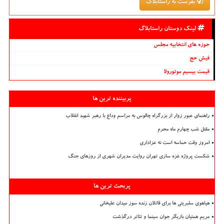
بفرست به راستابلاگ
لینک دوستان راستابلاگ
حوزه های انتخابیه مجلس
فیش حج
قیمت بیسیم موتورولا
پربیننده ترین ها
راهنمای عبور زوار از بزرگراه چالوس به مراسم وداع با رهبر شهید انقلاب
مقتل شب چهارم ماه محرم
امروز وقت حماسه است نه عزاداری
شکست پروژه غزه سازی تهران روایت مدیران شهری از روزهای جنگ
پربحث ترین ها
هیاهوی سلبریتی ها برای قاتلان زنده سوز میدان علیخانی
مریم همتیان بازیگر جوان سینما و تئاتر درگذشت