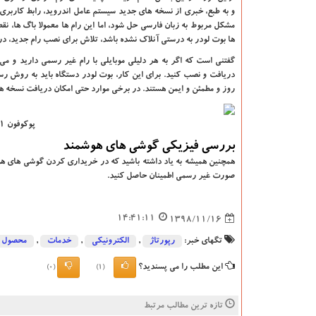
مشکل مربوط به زبان فارسی حل شود، اما این رام ‌ها معمولا باگ‌ ها، 
ها بوت لودر به درستی آنلاک نشده باشد، تلاش برای نصب رام جدید، 
گفتنی است که اگر به هر دلیلی موبایلی با رام غیر رسمی دارید و می‌
‌روز و مطمئن و ایمن هستند. در برخی موارد حتی امکان دریافت نسخه‌ های جدید آنها 
پوکوفون F1 که با نام پوکو F1 در هند به فروش می‌رسد
بررسی فیزیکی گوشی های هوشمند
همچنین همیشه به یاد داشته باشید که در خریداری کردن گوشی های هو
صورت غیر رسمی اطمینان حاصل کنید.
14:41:11
1398/11/16
تگهای خبر:
رپورتاژ
,
الكترونیكی
,
خدمات
,
محصول
این مطلب را می پسندید؟
(0)
(1)
تازه ترین مطالب مرتبط