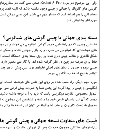
ولی این موضوع در مورد Redmi 6 Pro 
گوشی های گلوبال یا جهانی و چینی وجود داشته باشد که البته قصد پرداخ
مخابراتی را هم اضافه کرد که بسیار مهم می باشد. این یعنی ممکن است
موردنظر پشتیبانی کند.
بسته بندی جهانی یا چینی گوشی های شیائومی؟
نخستین چیزی که در راهنمایی خرید گوشی شیائومی می ‌خواهیم در مور
های هوشمندی که شیائومی می‌ سازد، وارد بازار جهانی نشده و ممکن ا
شکل ظاهری و علائم چینی درج‌ شده بر روی بسته‌ بندی دستگاه است. این
فقط برای عرضه در چین در نظر گرفته شده ‌اند، با گارانتی معتبر وارد ب
توانید به نوع نسخه دستگاه پی ببرید.
مورد مهم دیگر، رام نصب ‌شده بر روی این تلفن های هوشمند است. این ر
انگلیسی و چینی را پیدا کرد؛ این یعنی شما به صورت پیش‌ فرض نمی‌ توان
تبدیل مخصوص، تفاوت دیگریمی باشد که باید به آن توجه داشته باشید. 
‌دهند که آن نیز داستان خاص خود را داشته و تشخیص این موضوع به از
معمول به دست کاربران برسند. اما چگونه می ‌توان این نسخه ‌ها را از
قیمت های متفاوت نسخه جهانی و چینی گوشی ها
پارامترهای مختلفی همچون خدمات پس از فروش، مالیات و غیره سبب 