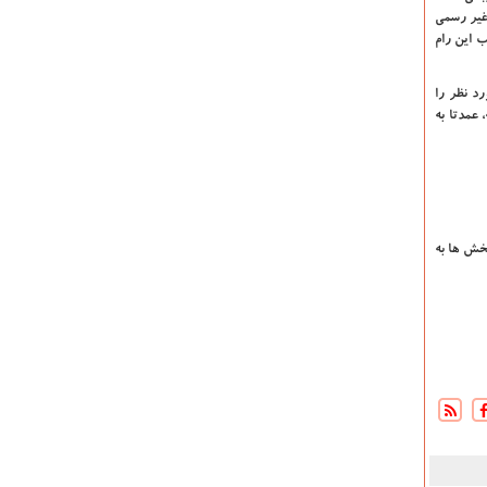
رام های غیر رسمی
 این رام‌
رد نظر را
د که خوشبختانه، عمدتا به
خش ها به