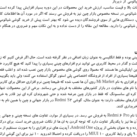
ومی از دیرباز
انات بالا و قیمت مناسب، ارزش خرید این محصولات در این دوره بسیار افزایش پیدا کرده است
ئومی در نسخه مخصوص بازار چین نیز به فروش می‌ رسند که اگر در مورد آن ها اطلاعات کاف
اص، دستکاری‌ هایی از سوی فروشندگان دیده می ‌شود که بهتر است پیش از خرید گوشی شیائومی،
ئومی را دارید، مطالعه این مقاله را از دست نداده و به این نکات مهم و ضروری در هنگام خ
ی
ی بوده و فقط انگلیسی به عنوان زبان اضافی در نظر گرفته شده است. حال اگر فرض کنیم که ز
شت و گذار در محیط کاربری می‌ توانید نرم افزارهای چینی بسیاری را پیدا کنید که هیچ کاربرد 
 این اپلیکیشن ها هستند که معمولا روی گوشی های مخصوص بازار چین نصب شده‌ اند و اغلب فق
عتا بسیاری از افراد از فروشگاه اختصاصی پلی استور گوگل استفاده می‌ کنند؛ ولی باید بگویی
چین گوشی های شیائومی فاقد Google Play Store بوده و در عوض، نرم افزاری به نام Mi Market روی آن ها نصب شده که طبیعتا چنین نرم افزاری حداقل 
ا نام‌ های متفاوت در بازار کشورهای مختلف به فروش می ‌رسانند. برخی از این محصولات تنه
ر نظر گرفته شده ‌اند؛ مثل گوشی تاشو W2019 شرکت کره ‌ای سامسونگ که فقط در بازار چین عرضه شده و حتی شهروندان کره ‌ای نیز قادر 
نیستند. همچنین بعضی از گوشی ها یا تبلت ها نیز چند نام متفاوت در بازارهای مختلف دارند؛ به عنوان مثال، گوشی Redmi S2 در بازار جه
همچنین Mi A2 Lite هم دیگر موبایل محبوبی است که در بازار چین با نام Redmi 6 Pro به فروش می ‌رسد. در بسیاری از موارد، تفاوت ‌های نسخه چی
ن ها نیز با یکدیگر تفاوت دارد که توجه کردن به ان ها از نکات ضروری خرید است. برای درک
موضوع باید گفت که گوشی Mi A2 Lite از شبکه CDMA پشتیبانی کرده و به عنوان بخشی از پروژه Android One، آپدیت‌ های نرم افزاری را ب
دریافت می ‌کند. همین حالا نیز دارندگان این گوشی می‌ توانند اندروید 9.0 پای و رابط کاربری MIUI 10 را دریافت کرده و ا