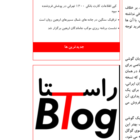
کپی اطلاعات کارت بانکی ۱۲۰۰ تهرانی در پوشش فروشنده
. بر خلاف
میوه
ی نداشته
 با آن ها
ترافیک سنگین در جاده های شمال مسیرهای اربعین روان است
رید توجه
نشست برنامه ریزی موکب جاماندگان اربعین برگزار شد
جدیدترین ها
بان گوشی
خاصی برای
ط در همان
م که نسخه
برای کاربران ایرانی،
ا برای یک
به خریداری آن
انی و چین با همین نام به فروش می‌
نی و جهانی یک گوشی
 بهتر این
ه صورت مستقیم از سوی گوگل
حتمالا اندروید 10 نیز برای این گوشی ارائه می شود،