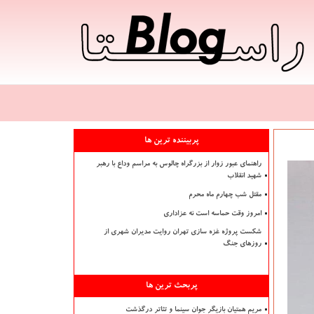
پربیننده ترین ها
راهنمای عبور زوار از بزرگراه چالوس به مراسم وداع با رهبر
شهید انقلاب
مقتل شب چهارم ماه محرم
امروز وقت حماسه است نه عزاداری
شکست پروژه غزه سازی تهران روایت مدیران شهری از
روزهای جنگ
پربحث ترین ها
مریم همتیان بازیگر جوان سینما و تئاتر درگذشت