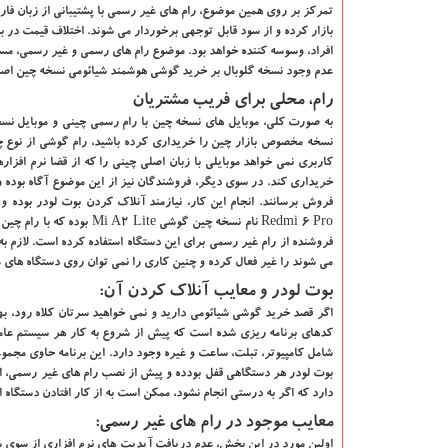
تمرکز بر روی همین موضوع، رام های غیر رسمی با پشتیبانی از زبان فارس
بازار کرده و از سود قابل توجهی برخوردار می شوند. اختلاف قیمت در بر
افراد، وسوسه ‌کننده خواهد بود. موضوع رام های رسمی و غیر رسمی، مسئل
عدم وجود نسخه گلوبال بر خرید گوشی هوشمند شیائومی نسخه چین اصرار 
رام، محلی برای فریب مشتریان
به صورت کلی، موبایل های نسخه چین با رام رسمی چینی و موبایل نسخ
نسخه مخصوص بازار چین را خریداری کرده باشید، رام گوشی از نوع چین
کاربری نمی‌ خواهد موبایلی با زبان اصلی چینی را که از قضا نرم افز
خریداری کند. در سوی دیگر، فروشندگان نیز از این موضوع آگاه بوده و
فروش برسانند. انجام این کار، نیازمند آنلاک کردن بوت لودر بوده 
Redmi 6 Pro نام نسخه چین
فروشنده از رام غیر رسمی برای این دستگاه استفاده کرده است. لازم
می ‌شوند را غیر فعال کرده و چنین کاری را نمی ‌توان روی دستگاه ‌های مجهز به رابط ک
بوت لودر و معایب آنلاک کردن آن:
کدهای برنامه ‌ریزی ‌شده است که پیش از شروع به کار هر سیستم عام
شامل کامپیوتر، تبلت، ساعت و غیره وجود دارد. این برنامه حاوی مجموع
بوت لودر هر دستگاهی قفل بودده و پیش از نصب رام های غیر رسمی، اصطل
دارد که اگر به درستی انجام نشود، ممکن است به از کار افتادن دستگاه
معایب موجود در رام های غیر رسمی:
اولین مورد در این بخش، عدم دریافت آپدیت‌ های نرم افزاری از سوی 