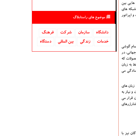
ت ‌هایی بین
شبکه‌ های
و اپراتور
موضوع های راستابلاگ
دانشگاه‌
سازمان
شركت
فرهنگ
خدمات
زندگی
بین المللی
دستگاه
تمام گوشی
جهانی، در
حصولات که
ط به زبان
کد QR بر روی آن دقت کنید که به سادگی می
زبان‌ های
و نیاز به
 قرار می‌
شارژرهای
ن نیز با