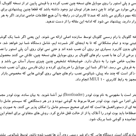
ی و پلی استور را روی موبایل های نسخه چین نصب کرده و با قیمتی پایین ‌تر از نسخه گلوبال، آن
خی موارد می‌ تواند تا چن دصد هزار تومان نیز وجود داشته باشد که قطعا چنین پیشنهادی برای 
ه مهم دیگری می باشد که عمدتا کاربران در رابطه با آن هیچ اطلاعات خاصی ندارند. اگر به هر 
دارید، پیشنهاد می شود که ادامه این مقاله را از دست ندهید.
ه گلوبال با رام رسمی گلوبال توسط سازنده اصلی ارائه می‌ شوند. این یعنی اگر شما یک گوش
ی بوده و تمام مشکلاتی که تا به اینجای کار شمرده ایم، شامل دستگاه شما نیز خواهد شد. ط
ارهای بدون کاربرد بسیاری نیز روی آن نصب شده ‌اند و حتی نمی ‌توان روی آن پلی استور را ن
 برخی از آن ها با نصب رام‌ های گلوبال بر روی موبایل های نسخه چین، تلاش می ‌کنند محصول 
و معایب خاص خود را به دنبال دارد. خوشبختانه تشخیص چنین چیزی بسیار آسان می باشد و ب
 گوشی Mi A2 Lite بوده که با رام چین به فروش می‌ رسد، اما اگر شما این موبایل را خریداری کرده و زبان فارسی روی آن نصب ش
 به ذکر است که چند ماه پیش، شیائومی نصب رام های جهانی روی گوشی هایی که مخصوص بازار چ
اربری MIUI 10 انجام داد.
اگر قصد خرید گوشی شیائومی دارید و نمی ‌خواهید سرتان کلاه رود، بهتر است با مفهومی به نام بوت لودر (Bootloader) نیز آشنا شوید. به بیان
لی اجرا می ‌شود. بوت لودر صرفا مربوط به گوشی نبوده و در هر دستگاهی که سیستم عامل داش
ه‌ ای از دستورالعمل‌ ها است که اجرای صحیح سیستم عامل را امکان ‌پذیر می‌ کنند. به صورت 
احا باید بوت لودر را آنلاک یا از از حالت قفل خارج کرد. روش‌ های متفاوتی برای انجام این
 انجامیده و گوشی شما بریک شود.
سازندگان است. دستگاه ‌هایی که رام غیر رسمی روی آن ها نصب شده باشد، توسط شیائومی پشتی