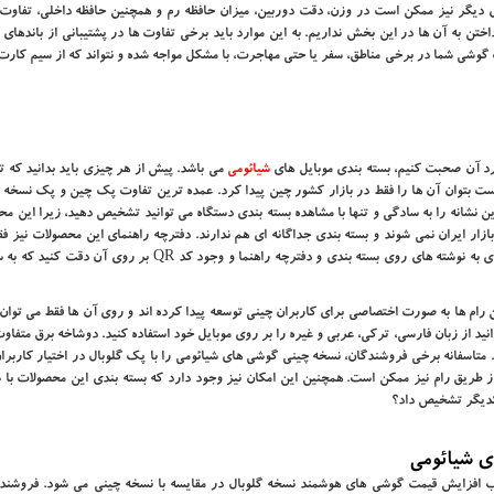
صدق نمی‌ کند. در سناریوهای دیگر نیز ممکن است در وزن، دقت دوربین، میزان حافظه رم و همچنین حافظه داخلی، تفاو
تن به آن ها در این بخش نداریم. به این موارد باید برخی تفاوت‌ ها در پشتیبانی از باندهای 
 گوشی شما در برخی مناطق، سفر یا حتی مهاجرت، با مشکل مواجه شده و نتواند که از سیم کارت 
د آن صحبت کنیم، بسته ‌بندی موبایل های
شیائومی
می باشد. پیش از هر چیزی باید بدانید که 
ست بتوان آن ها را فقط در بازار کشور چین پیدا کرد. عمده ‌ترین تفاوت پک چین و پک نسخه 
 نشانه را به سادگی و تنها با مشاهده بسته‌ بندی دستگاه می‌ توانید تشخیص دهید، زیرا این م
ازار ایران نمی ‌شوند و بسته ‌بندی جداگانه ‌ای هم ندارند. دفترچه راهنمای این محصولات نیز فق
چینی بوده و خبری از زبان ‌های اصلی نخواهد بود. پس پیش از هر چیزی به نوشته های روی بسته بندی و دفترچه راهنما و وجود 
ام ‌ها به صورت اختصاصی برای کاربران چینی توسعه پیدا کرده‌ اند و روی آن ها فقط می ‌توان 
ید از زبان فارسی، ترکی، عربی و غیره را بر روی موبایل خود استفاده کنید. دوشاخه برق متفاوت 
متاسفانه برخی فروشندگان، نسخه چینی گوشی های شیائومی را با پک گلوبال در اختیار کاربران
 طریق رام نیز ممکن است. همچنین این امکان نیز وجود دارد که بسته ‌بندی این محصولات با 
 یکدیگر تشخیص داد؟
ی شیائومی
افزایش قیمت گوشی های هوشمند نسخه گلوبال در مقایسه با نسخه چینی می‌ شود. فروشندگا