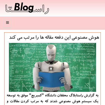
منو
هوش مصنوعی این دفعه مقاله ها را مرتب می كند
به گزارش راستابلاگ محققان دانشگاه ˮكمبریجˮ موفق به توسعه
یك سیستم هوش مصنوعی شدند كه به مرتب كردن مقالات و