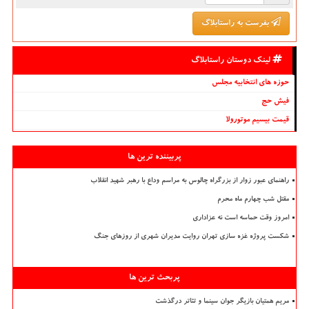
بفرست به راستابلاگ
لینک دوستان راستابلاگ
حوزه های انتخابیه مجلس
فیش حج
قیمت بیسیم موتورولا
پربیننده ترین ها
راهنمای عبور زوار از بزرگراه چالوس به مراسم وداع با رهبر شهید انقلاب
مقتل شب چهارم ماه محرم
امروز وقت حماسه است نه عزاداری
شکست پروژه غزه سازی تهران روایت مدیران شهری از روزهای جنگ
پربحث ترین ها
مریم همتیان بازیگر جوان سینما و تئاتر درگذشت