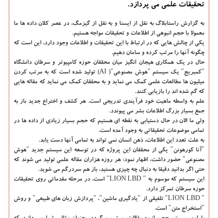
تحقیقات علمی می پردازد.
به گزارش راستابلاگ به نقل از ایسنا و به نقل از گیزمگ،
در عصر كلان داده ها ما
معمولا با حجم انبوهی از اطلاعات و تحقیقات مواجه هستیم.
یكی از چالش هایی كه در ارتباط با این تحقیقات و اطلاعات وجود دارد، این است كه
چگونه آنها را مرتب كرده و سامان دهیم.
حال در یك همكاری هیجان انگیز میان محققان حوزه كامپیوتر و سرطان دانشگاه
"كمبریج" یك سیستم "هوش مصنوعی"( AI) تولید شده است كه به مرتب كردن
میلیون ها مطالعات علمی كمك می نماید و به محققان كمك می نماید كه مقاله هایی
كه گم شده اند را بازیابی كنند.
علم به واسطه ماهیت خود فرآیندی تدریجی است. هر كشف و اختراع جدید باز به
جمع بسیار بزرگ اطلاعات بشر می پیوندد.
ولی ما الان در حال دستیابی به نقطه ای هستیم كه حجم بسیار زیادی از داده ها در
تمامی موضوعات تحقیقاتی به وجود آمده است.
به علت تعدد این اطلاعات، ذهن انسان نمی تواند به تمامی آنها دست یابد.
"آنا كورهونن" یكی از محققان این پروژه كه در توسعه این سیستم جدید "هوش
مصنوعی" حضور داشت، اظهار نمود: هر روزه هزاران مقاله علمی تولید می شوند كه
حتی اگر بدانید دقیقا به دنبال چه چیزی هستید، باز هم سردرگم می شوید.
این سیستم كه موسوم به " LION LBD" است، در مرحله مقدماتی روی تحقیقات
حوزه سرطان تمركز دارد.
" LION LBD" تلفیقی از "یادگیری ماشین"، "پردازش زبان های طبیعی" و روش
"استخراج متن" است.