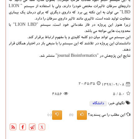
با این سیستم حجم انبوه مقالات مرتب میگردد. بعنوان مثال، شما می دانید كه
داروهای سرطان تاثیرات مختص خودرا دارند، ولی با استفاده از سیستم " LION
LBD" می توان به این نكته پی برد كه داروی دیگری كه برای درمان یك بیماری
متفاوت تولید شده است، تاثیری مانند تاثیر داروی سرطان را دارد.
زیرا هنوز این پروژه در فاز مقدماتی خود است، سیستم "LION LBD" با
محدودیت هایی مواجه می باشد.
این سیستم می تواند میان دو كلمه كلیدی و یا مفهوم ارتباط برقرار كند.
دانشمندان این پروژه در تلاشند كه این سیستم را با منبعی باز در اختیار همگان قرار
دهند.
نتایج این پژوهش در "journal Bioinformatics" منتشر شد.
20:45:35
1397/09/08
4856
/ 5
5.0
تگهای خبر:
دانشگاه‌
این مطلب را می پسندید؟
(0)
(1)
X