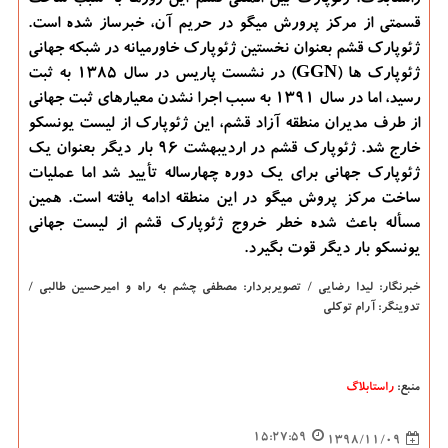
راستابلاگ: ژئوپارك بین المللی قشم این روزها به سبب ساخت
قسمتی از مركز پرورش میگو در حریم آن، خبرساز شده است.
ژئوپارك قشم بعنوان نخستین ژئوپارك خاورمیانه در شبكه جهانی
ژئوپارك ها (GGN) در نشست پاریس در سال 1385 به ثبت
رسید، اما در سال 1391 به سبب اجرا نشدن معیارهای ثبت جهانی
از طرف مدیران منطقه آزاد قشم، این ژئوپارك از لیست یونسكو
خارج شد. ژئوپارك قشم در اردیبهشت 96 بار دیگر بعنوان یك
ژئوپارك جهانی برای یك دوره چهارساله تأیید شد اما عملیات
ساخت مركز پروش میگو در این منطقه ادامه یافته است. همین
مسأله باعث شده خطر خروج ژئوپارك قشم از لیست جهانی
یونسكو بار دیگر قوت بگیرد.
خبرنگار: لیدا رضایی / تصویربردار: مصطفی چشم به راه و امیرحسین طالبی /
تدوینگر: آرام توكلی
منبع:
راستابلاگ
15:27:59
1398/11/09