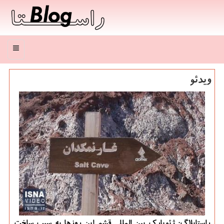
منو
ویدئو