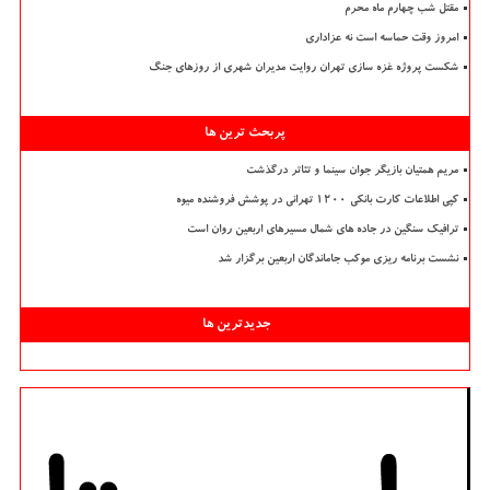
مقتل شب چهارم ماه محرم
امروز وقت حماسه است نه عزاداری
شکست پروژه غزه سازی تهران روایت مدیران شهری از روزهای جنگ
پربحث ترین ها
مریم همتیان بازیگر جوان سینما و تئاتر درگذشت
کپی اطلاعات کارت بانکی ۱۲۰۰ تهرانی در پوشش فروشنده میوه
ترافیک سنگین در جاده های شمال مسیرهای اربعین روان است
نشست برنامه ریزی موکب جاماندگان اربعین برگزار شد
جدیدترین ها