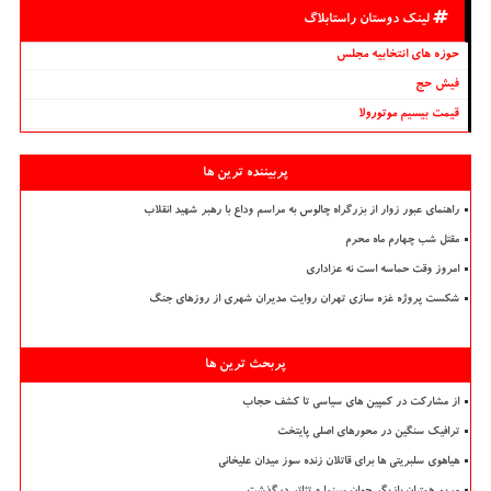
لینک دوستان راستابلاگ
حوزه های انتخابیه مجلس
فیش حج
قیمت بیسیم موتورولا
پربیننده ترین ها
راهنمای عبور زوار از بزرگراه چالوس به مراسم وداع با رهبر شهید انقلاب
مقتل شب چهارم ماه محرم
امروز وقت حماسه است نه عزاداری
شکست پروژه غزه سازی تهران روایت مدیران شهری از روزهای جنگ
پربحث ترین ها
از مشارکت در کمپین های سیاسی تا کشف حجاب
ترافیک سنگین در محورهای اصلی پایتخت
هیاهوی سلبریتی ها برای قاتلان زنده سوز میدان علیخانی