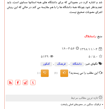
شد و اشاره كرد: در مصوباتی كه برای دانشگاه های همه استانها مساوی است، باید
تجدیدنظر شود چونكه همه دانشگاه ها را با هم مقایسه می كند در حالی كه این روش
اجرای مصوبات صحیح نیست.
منبع:
راستابلاگ
16:04:56
1398/11/04
5139
/ 5
5.0
تگهای خبر:
دانشگاه‌
,
فرهنگ
,
كنكور
این مطلب را می پسندید؟
(0)
(1)
X
تازه ترین مطالب مرتبط
ترافیک سنگین در محورهای اصلی پایتخت