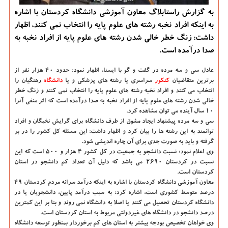
به گزارش راستابلاگ معاون آموزشی دانشگاه كردستان با اشاره
به اینكه افراد نخبه رشته های علوم پایه را انتخاب نمی كنند، اظهار
داشت: زنگ خطر خالی شدن رشته های علوم پایه از افراد نخبه به
صدا درآمده است.
عادل سی و سه مرده در گفت و گو با ایسنا
، اظهار نمود: حدود ۴۰ هزار نفر از
برترین متقاضیان
كنكور
سراسری یا رشته های پزشكی و یا
دانشگاه‌
رهنگیان را
انتخاب می كنند و افراد نخبه رشته های علوم پایه را انتخاب نمی كنند و زنگ خطر
خالی شدن رشته های علوم پایه از افراد نخبه به صدا درآمده است كه اثر منفی آنرا
۱۰ سال آینده می توان مشاهده كرد.
سی و سه مرده پیشنهاد ایجاد مشوق از طرف دانشگاه برای گرایش نخبگان و افراد
توانمند به این رشته ها را بیان كرد و اظهار داشت: این مسئله كل كشور را در بر
گرفته و باید به صورت جدی برای آن چاره اندیشی شود.
وی اعلام نمود: نسبت دانشجو به جمعیت در كل كشور ۴ هزار و ۵۰۰ است كه این
نسبت در كردستان ۲۶۹۰ می باشد كه دلیل آن تعداد كم دانشجو در استان
كردستان است.
معاون آموزشی دانشگاه كردستان با اشاره به اینكه درآمد سرانه مردم كردستان ۴۹
درصد متوسط كشوری است، اشاره كرد: به سبب درآمد پایین، دانشجویان یا در
دانشگاه كردستان تحصیل می كنند یا اصلا به دانشگاه نمی روند و بنا بر این كمترین
درصد دانشجو در دانشگاه های غیردولتی مربوط به استان كردستان است.
وی خواهان تخصیص بودجه بیشتر به استان های كم برخوردار بمنظور توسعه دانشگاه