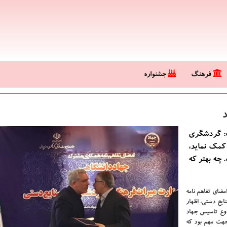
فرهنگ
جشنواره
د
ت: گردشگری
 كمك نماید،
 چه بهتر كه
مضای تفاهم نامه
یع دستی، اظهار
وع تاسیس جهاد
جهت مهم بود كه