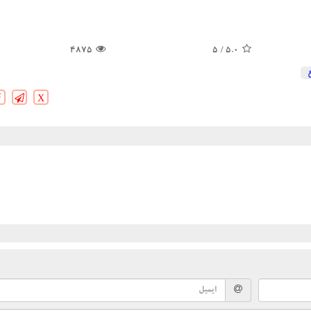
4875
/ 5
5.0
X