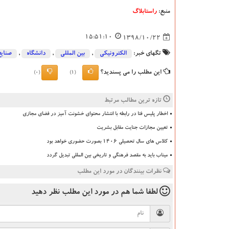
منبع:
راستابلاگ
15:51:10
1398/10/22
تگهای خبر:
الكترونیكی
,
بین المللی
,
دانشگاه‌
,
صنایع
این مطلب را می پسندید؟
(0)
(1)
تازه ترین مطالب مرتبط
اخطار پلیس فتا در رابطه با انتشار محتوای خشونت آمیز در فضای مجازی
تعیین مجازات جنایت مقابل بشریت
کلاس های سال تحصیلی ۱۴۰۶ بصورت حضوری خواهد بود
میناب باید به مقصد فرهنگی و تاریخی بین المللی تبدیل گردد
نظرات بینندگان در مورد این مطلب
لطفا شما هم
در مورد این مطلب
نظر دهید