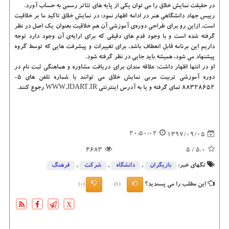
در حقیقت نمایش خلاق را می توان یكی از پایه های تئاتر رسمی به حساب آورد.
رییس جهاد دانشگاهی هنر در ادامه اظهار نمود: در نمایش خلاق تاكید ما بر خلاقیت
است، ازاین رو برای طراحی دوره‌ی آموزشی آن هم خلاقیت بعنوان یك اصل در نظر
گرفته شده است و با وجود قدم های دقیقی كه برای ارایه‌ی آن وجود دارد توجه
داریم این برنامه قابل انعطاف باشد، برای تغییرات و پیشرفت هایی كه توسط گروه
پیشنهاد می شود، همیشه باید جایی در نظر گرفته شود.
او در انتها اظهار داشت: علاقه مندان برای دریافت مشاوره و هماهنگی ثبت نام در
دوره آموزشی تربیت مربی نمایش خلاق می توانند با شماره تلفن های 5-
88328652 تمای گرفته و یا به آدرس اینترنتی WWW.JDART.IR رجوع كنند.
20:50:02
1397/09/05
4683
/ 5
5.0
تگهای خبر:
بازیگران
,
دانشگاه‌
,
شركت
,
فرهنگ
این مطلب را می پسندید؟
(0)
(1)
X