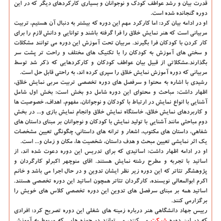
قدرت بیان و رشد عواطف كودك و نوجوانان و بسیاری كاركردهای دیگر كه در این
دوره گنجانده شده است.
او در ادامه بیان كرد: اما كاركرد مهم این دوره كه بیشتر به دنبال آن هستیم، تربیت
مربیانی است كه هنر نمایش خلاق را فرا گرفته باشند و توانایی و دانش لازم را برای
كار كردن با كودكان فرا بگیرند. مربیان تحت آموزش این دوره می توانند مشكلات
و سختی های آموزش به كودكان را با تكنیك های مختلف و راحت تر پشت سر
بگذارند.مشكلاتی از قبیل بیان عواطف كودكان و كاركردهایی كه ذكر شد توسط
مربیانی كه دوره آموزش نمایش خلاق را سپری كرده اند، به راحتی قابل حل است.
رشیدی با اشاره به محتوا و سرفصل های دوره تخصصی تربیت مربی نمایش خلاق،
اظهار داشت: مباحث و محتوای این دوره شامل دو بخش است: بخش اول شامل
آشنایی با انواع نمایش در ارتباط با كودكان و نوجوانان، مفهوم، اهداف، خصوصیت ها
و كاربردهای نمایش خلاق، خاستگاه نمایش خلاق وانجام نمایش بازی و... در بخش
دوم مباحثی مانند آشنایی با تولید نمایش با كودكان و نوجوانان بر مبنای داستان های
شفاهی، داستان های مكتوب، اشعار و ترانه های داستانی، چگونگی تعیین مشخصات
یك اثر نمایشی تعیین مبحث و هدف داستان، شخصیت ها، مكان و زمان و... است.
او در ادامه اظهار داشت: اساتیدی كه برای تدریس این دوره دعوت شده اند، از
اساتید با تجربه و مطرح رشته نمایش هستند. اقای منوچهر اكبرلو كارگردان و
پژوهشگر تئاتر كه این دوره زیر نظر ایشان تدوین و در حال اجرا می باشد و خانم
اكرم ابوالمعالی نویسنده، كارگردان تئاتر همچون اساتید این دوره تخصصی هستند.
اساتید همه بر مبنای سرفصل های تدوین این دوره تخصصی كلاس های خویش را
برگزارمی كنند.
رییس جهاد دانشگاهی هنر درباره زمینه های شغلی این دوره تصریح كرد: افرادی