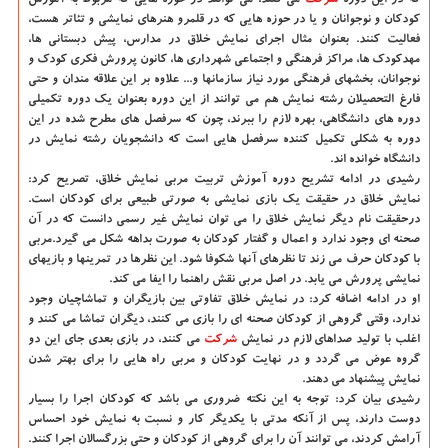
كه در این دوره
شركت
می كنند، می توانند در حوزه هایی كه مربوط به آموزش
كودكان و نوجوانان و یا در حوزه هایی كه در قلمرو هنرهای نمایشی و تئاتر هست،
فعالیت كنند. بعنوان مثال اجرای نمایش خلاق در مدارس، پیش دبستانی ها،
مهدكودك ها، مراكز فرهنگی و اجتماعی شهرداری ها، كانون پرورش فكری كودك و
نوجوانان، بخشهای فرهنگی مورد نیاز سازمانها و... علاوه بر این علاقه مندان و حتی
فارغ التحصیلان رشته نمایش هم می توانند از این دوره بعنوان یك دوره تكمیلی
دوره های دانشگاهی، بهره لازم را ببرند، چون كه سرفصل های مطرح شده در این
دوره به شكلی تكمیل كننده سرفصل هایی است كه دانشجویان رشته نمایش در
دانشگاه خوانده اند.
رشیدی در ادامه تشریح دوره آموزش تربیت مربی نمایش خلاق، تصریح كرد:
نمایش خلاق در حقیقت یك بازی نمایشی به صورتی طبیعی برای كودكان است.
درحقیقت نام دیگر نمایش خلاق را می توان نمایش غیر رسمی دانست كه در آن
صحنه ای وجود ندارد و اعمال و گفتار كودكان به صورت بداهه شكل می گیرد.مربی
با كودكان حرف می زند تا نظرهای آنها شكوفا شود. این نظرها در تمرینها و بازیهای
نمایشی پرورش می یابد. در اصل مربی نقش راهنما را ایفا می كند.
او در ادامه اضافه كرد: در نمایش خلاق تفاوتی بین بازیگران و تماشاچیان وجود
ندارد، وقتی گروهی از كودكان صحنه ای را بازی می كنند، دیگران تماشا می كنند و
اغلب با تولید صداهای لازم در نمایش
شركت
می كنند، در بازی بعدی جای این دو
گروه عوض می گردد و در نهایت كودكان و مربی راه هایی را برای بهتر شدن
نمایش پیشنهاد می دهند.
رشیدی بیان كرد: توجه به این نكته ضروری می باشد كه كودكان اجرا را بسیار
دوست دارند، پس از آنكه مدتی با یكدیگر كار و نسبت به نمایش خود احساس
آرامش كردند، می توانند آن را برای گروهی از كودكان و حتی بزرگسالان اجرا كنند.