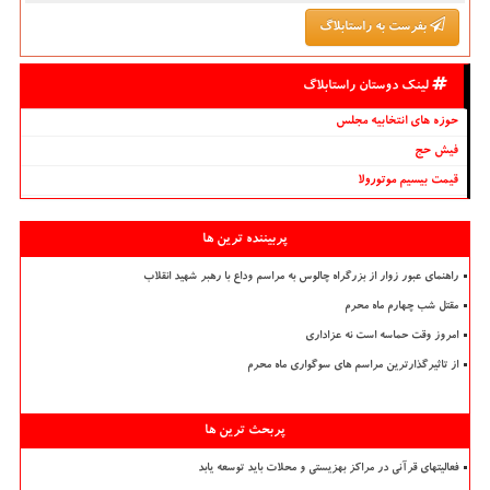
بفرست به راستابلاگ
لینک دوستان راستابلاگ
حوزه های انتخابیه مجلس
فیش حج
قیمت بیسیم موتورولا
پربیننده ترین ها
راهنمای عبور زوار از بزرگراه چالوس به مراسم وداع با رهبر شهید انقلاب
مقتل شب چهارم ماه محرم
امروز وقت حماسه است نه عزاداری
از تاثیرگذارترین مراسم های سوگواری ماه محرم
پربحث ترین ها
فعالیتهای قرآنی در مراکز بهزیستی و محلات باید توسعه یابد