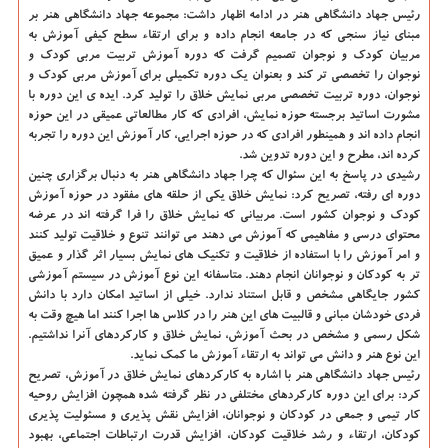
رئیس جهاد دانشگاهی هنر در ادامه اظهار داشت: مجموعه جهاد دانشگاهی هنر بر
مبنای نیاز سنجی كه در جامعه انجام داده و برای ارتقاء سطح كیفی آموزش به
مربیان كودك و نوجوان تصمیم گرفت كه دوره آموزش تربیت مربی كودك و
نوجوان را تخصصی تر كند و بعنوان یك دوره تكمیلی برای آموزش مربی كودك و
نوجوان، دوره تربیت تخصصی مربی نمایش خلاق را تولید كرد. ایده ی این دوره با
مشورت اساتید برجسته حوزه نمایش، افرادی كه كار مطالعاتی عمیقی در این حوزه
انجام داده اند و همینطور افرادی كه در حوزه اجرایی، كار آموزش این دوره را تجربه
كرده اند، مطرح و این دوره تدوین شد.
رشیدی در پاسخ به این سئوال كه چرا جهاد دانشگاهی هنر به دنبال برگزاری چنین
دوره ای رفته، تصریح كرد: نمایش خلاق یكی از حلقه های مفقود در حوزه آموزش
كودك و نوجوان كشور است. مربیانی كه نمایش خلاق را فرا گرفته اند در عرضه
محتوای درسی و مفاهیمی كه آموزش می دهند می توانند تنوع و خلاقیت تولید كنند
و امر آموزش را با استفاده از خلاقیت و تكنیك های نمایش بسیار اثر گذار و عمیق
تر به كودكان و نوجوانان انجام دهند. متاسفانه این نوع آموزش در سیستم آموزشی
كشور جایگاهی مشخص و قابل استناد ندارد. خیلی از اساتید امكان دارد با دانش
فردی خودشان مبانی و قالبیت های این هنر را در كلاس ها اجرا كنند اما هیچ وقت به
شكل رسمی و مشخص در بحث آموزش، نمایش خلاق و كاركردهای آنرا نداشتیم.
این نوع هنر و دانش می تواند به ارتقاء آموزش ما كمك نماید.
رئیس جهاد دانشگاهی هنر با اشاره به كاركردهای نمایش خلاق در آموزش، تصریح
كرد: برای این دوره كاركردهای مختلفی در نظر گرفته شده همچون افزایش روحیه
كار تیمی و جمعی در كودكان و نوجوانان، افزایش نقش پذیری و مسئولیت پذیری
كودكان، ارتقاء و رشد خلاقیت كودكان، افزایش قدرت ارتباطات اجتماعی، بهبود