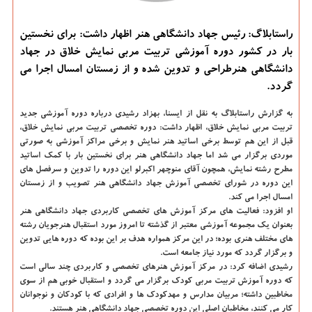
راستابلاگ: رئیس جهاد دانشگاهی هنر اظهار داشت: برای نخستین
بار در كشور دوره آموزشی تربیت مربی نمایش خلاق در جهاد
دانشگاهی هنرطراحی و تدوین شده و از زمستان امسال اجرا می
گردد.
به گزارش راستابلاگ به نقل از ایسنا، بهزاد رشیدی درباره دوره آموزشی جدید
تربیت مربی نمایش خلاق، اظهار داشت: دوره تخصصی تربیت مربی نمایش خلاق،
قبل از این هم توسط برخی اساتید هنر نمایش و برخی مراكز آموزشی به صورتی
موردی برگزار می شد اما جهاد دانشگاهی هنر برای نخستین بار با كمك اساتید
مطرح رشته نمایش، همچون آقای منوچهر اكبرلو این دوره را تدوین و سرفصل های
این دوره در شورای تخصصی آموزش جهاد دانشگاهی هنر تصویب و از زمستان
امسال اجرا می كند.
او افزود: فعالیت های مركز آموزش های تخصصی كاربردی جهاد دانشگاهی هنر
بعنوان یك مجموعه آموزشی معتبر از گذشته تا امروز مورد استقبال هنرجویان رشته
های مختلف هنری بوده؛ در این مركز همواره هدف بر این بوده كه دوره هایی تدوین
و برگزار گردد كه مورد نیاز جامعه است.
رشیدی اضافه كرد: در مركز آموزش هنرهای تخصصی و كاربردی چند سالی است
كه دوره آموزش تربیت مربی كودك برگزار می گردد و استقبال خوبی هم از سوی
مخاطبین داشته؛ مربیان مدارس و مهدكودك ها و افرادی كه با كودكان و نوجوانان
كار می كنند، مخاطبان اصلی این دوره تخصصی جهاد دانشگاهی هنر هستند.