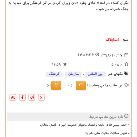
نگران كننده در امتداد عادی جلوه دادن ویران كردن مراكز فرهنگی برای تهدید به
جنگ شمرده می شود.»
منبع:
راستابلاگ
14:54:36
1398/10/17
4359
/ 5
5.0
تگهای خبر:
بین المللی
,
سازمان
,
فرهنگ
این مطلب را می پسندید؟
(0)
(1)
X
تازه ترین مطالب مرتبط
اخطار پلیس فتا در رابطه با انتشار محتوای خشونت آمیز در فضای مجازی
تعیین مجازات جنایت مقابل بشریت