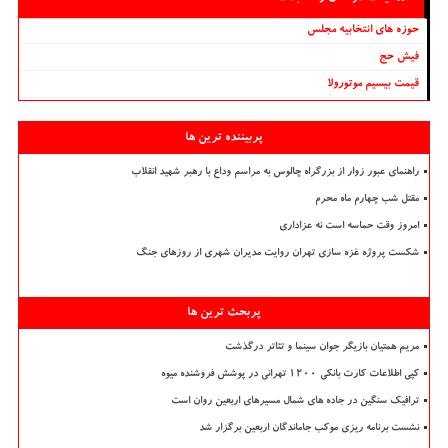
حوزه های انتخابیه مجلس
فیش حج
قیمت بیسیم موتورولا
پربیننده ترین ها
راهنمای عبور زوار از بزرگراه چالوس به مراسم وداع با رهبر شهید انقلاب
مقتل شب چهارم ماه محرم
امروز وقت حماسه است نه عزاداری
شکست پروژه غزه سازی تهران روایت مدیران شهری از روزهای جنگ
پربحث ترین ها
مریم همتیان بازیگر جوان سینما و تئاتر درگذشت
کپی اطلاعات کارت بانکی ۱۲۰۰ تهرانی در پوشش فروشنده میوه
ترافیک سنگین در جاده های شمال مسیرهای اربعین روان است
نشست برنامه ریزی موکب جاماندگان اربعین برگزار شد