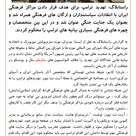
راستابلاگ: تهدید ترامپ برای هدف قرار دادن مراكز فرهنگی
ایران با انتقادات سیاستمداران و ارگان های فرهنگی همراه شد و
بعنوان یك جنایت جنگی عنوان شد و در این بین متخصصان و
چهره های فرهنگی بسیاری بیانیه های ترامپ را محكوم كردند.
به گزارش راستابلاگ به نقل از ایسنا، مدیران موزه متروپولیتن نیویورك و اتحادیه
موزه های آمریكا، شورای بین المللی موزه ها و شورای بین المللی بناها و محوطه های
تاریخی هم به صحبت های تهدیدآمیز رئیس جمهور آمریكا واكنش نشان دادند و در
بیانیه هایی جداگانه این تهدید را خلاف كنوانسیون های
سازمان
ملل و یونسكو در
حفاظت از آثار تاریخی دانستند.
« باربارا كایم» عتیقه شناس لهستانی كه متخصص آثار باستانی ایران و آسیای
مركزی است در مصاحبه ای اختصاصی با مجله آرت نت نیوز، تهدیدهای ترامپ را به
رفتارهای یك فرد بی تمدن تشبیه كرد.
این عتیقه شناس با اشاره به وندال گری های فرهنگی افراط گرایان اسلامی(داعش)
بیان كرد: « من نمیتوانم درك كنم چطور یك انسان امروزی می تواند به خود حتی
اجازه فكر كردن درباره نابودی مراكز فرهنگی را بدهد. مگر این كار چقدر با كارهای
« داعش» تفاوت دارد؟»
« آرت نت نیوز» نوشت: "«تریسترام هانت» سیاست مدار سابق بریتانیایی و مدیر
كنونی موزه «ویكتوریا و آلبرت» لندن با انتشار بیانیه در صفحه تویتر خود، تهدیدهای
ترامپ را محكوم نمود و اظهار داشت: «همچون تخریب پالمیرا و دیگر سایت های
فرهنگی مهم توسط داعش، این اقدام ترامپ نیز باید محكوم شود. این اقدام، یك قدم