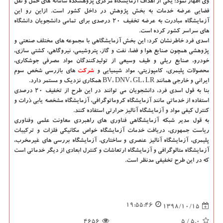
وی اظهار نمود: یكی از اهداف آزمایشگاه مركزی پژوهشكده سامانه های حمل و نقل
فضایی عرضه خدمات به بخش پژوهش در داخل كشور است. ازاین رو این
آزمایشگاه مبادرت به عرضه تخفیف ۲۰ درصدی برای تمامی دانشجویان دانشگاه
های سراسر كشور كرده است.
اسدی فرد خاطرنشان كرد: این بخش آزمایشگاهی با مجموعه های مختلف صنعتی و
پژوهشی همچون صنایع هوا و فضا، نفت و گاز، پتروشیمی، نیروگاهی، كشتی سازی،
خودرو، صنایع ریلی و طیف وسیعی از تولیدكنندگان مواد مصرفی جوشكاری،
محصولات پلیمری، كامپوزیتی، مواد شیمیایی و
شركت
های بازرسی شخص سوم
ایرانی و خارجی همانند BV، DNV، GL، LR همكاری نزدیك و مستمر دارد.
بنا به قول اسدی فرد، دانشجویان می توانند در این طرح از تخفیف ۲۰ درصدی
استفاده از خدماتی مانند آزمایشگاه كروماتوگرافی، آزمایشگاه مشخصه یابی ذرات و
كنترل كیفی مواد و آزمایشگاه آنالیز حرارتی استفاده كنند.
به قول مدیر شبكه آزمایشگاهی فناوری های راهبردی معاونت علمی وفناوری
ریاست جمهوری، دریافت خدمات آزمایشگاه خواص مكانیكی فلزات و تركیبات
پلیمری، آزمایشگاه آنالیز عنصری و ساختاری، آزمایشگاه بررسی های غیرمخرب،
آزمایشگاه متالوگرافی و آزمایشگاه ارتعاشات و كنترل ابعادی از دیگر خدماتی است
كه در این طرح تخفیفی مدنظر است.
19:55:46
1398/10/15
4656
/ 5
5.0