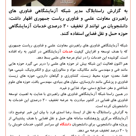
به گزارش راستابلاگ مدیر شبكه آزمایشگاهی فناوری های
راهبردی معاونت علمی و فناوری ریاست جمهوری اظهار داشت:
دانشجویان می توانند از تخفیف ۲۰ درصدی خدمات آزمایشگاهی
حوزه حمل و نقل فضایی استفاده كنند.
شبكه آزمایشگاهی فناوری های راهبردی معاونت علمی و فناوری ریاست جمهوری
كه با هدف توسعه و افزایش كیفیت
خدمات
آزمایشگاهی در كشور به راه افتاده
است، كوشیده این خدمات را در تمام عرصه های علمی بسط دهد.
هم اكنون فعالیت این شبكه بیش تر حوزه های علمی را دربر می گیرد حوزه هایی
مانند فنی و مهندسی مانند مكانیك، مواد و متالورژی، برق و الكترونیك، شیمی، هوا
فضا، معدن؛ حوزه محیط زیست، كشاورزی و گیاهان دارویی، حوزه های زیست
فناوری و پزشكی مانند داروسازی، سلول های بنیادی، مهندسی بافت، حوزه های علوم
شناختی و مغز، صنایع دستی، مواد غذایی و غیره.
در همین راستا شبكه آزمایشگاهی فناوری های راهبردی با عنایت به اهمیت توسعه
فناوری های فضایی در كشور مبادرت به عرضه تخفیف ۲۰ درصدی این خدمات به
دانشجویان كرده است.
به گزارش راستابلاگ به نقل از ایسنا
، رضا اسدی فرد با بیان این خبر توضیح داد:
آزمایشگاه مركزی پژوهشكده سامانه های حمل و نقل فضایی با هدف پشتیبانی از
پروژه های دانشجویی، برای دانشجویان
دانشگاه‌
ای سراسر كشور، خدمات خویش را
با ۲۰ درصد تخفیف عرضه می دهد.