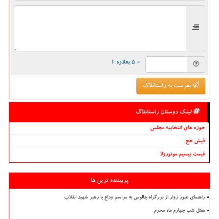
= ۵ بعلاوه ۱
بفرست به راستابلاگ
لینک دوستان راستابلاگ
حوزه های انتخابیه مجلس
فیش حج
قیمت بیسیم موتورولا
پربیننده ترین ها
راهنمای عبور زوار از بزرگراه چالوس به مراسم وداع با رهبر شهید انقلاب
مقتل شب چهارم ماه محرم