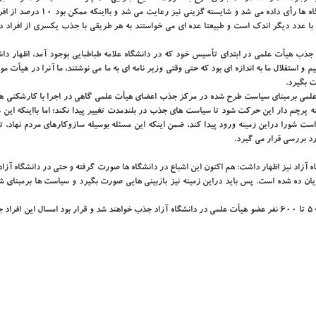
كارگروهی صورت گرفت و اغلب برای بهترین ها جهت جذب در دانشگاه ها رأی داده می شد و شای
با عدد دیگر اندك است و طبیعتا عده ای می خواستند به هر طریقی با جذب یكسری از افراد دی
 جذب هیأت علمی در ابتدای تأسیس خود كه در دانشگاه علامه طباطبایی بوجود آمد، اظهار داش
یم و استقلال ما به اندازه ای بود كه حتی وقتی وزیر نامه ای به ما می نوشتند، ما آنرا در هیأت م
ت بگیرد.
 علمی برمبنای سیاست طرح شده در مركز جذب اعضای هیأت علمی گاهی در اجرا با كارشكنی ها
ه پرچم دار این حركت شود تا سیاست های جذب در بلندمدت تغییر پیدا نكند؛ اما بااینكه این
ست شورا دراین زمینه ورود پیدا كند، ضمن اینكه این مسئله بوسیله سازوكارهای مردم نهاد، 
د بررسی قرار می گیرد.
زاد نیز اظهار داشت: هم اكنون این اشباع در دانشگاه ها صورت گرفته و حتی در دانشگاه آزا
زیان ده شده است. پس باید دراین زمینه نیز بازبینی هایی صورت بگیرد و سیاست ها برمبنای 
رئیس سابق مركز جذب اعضای هیأت علمی وزارت علوم اشاره كرد: ۵۰۰ تا ۶۰۰ نفر عضو هیأت علمی در دانشگاه آزاد جذب خواهند شد و قرار بود امسال ای