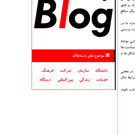
سته گزینی نیز رعایت می شد و بااینكه ممكن بود ۱۰ درصد از افراد بر طبق
گر منافع
ت: ما در
ورد بررسی
یی مواجه
 سیاست ها
تشكل ها و
موضوع های راستابلاگ
دانشگاه‌
سازمان
شركت
فرهنگ
د در بعضی
شرایط حال
خدمات
زندگی
بین المللی
دستگاه
ن افراد جذب شوند