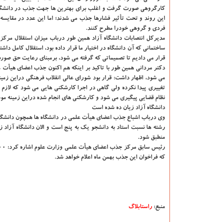
این روند و تحت تأثیر فشارها جذب می شدند؛ اما این عدد در مقایسه 
فردی و گروهی خودرا مطرح كنند.
مدیركل انتصابات دانشگاه آزاد همین طور درباب میزان استقلال مركز
ساختمانی كه آن دانشگاه در اختیار ما قرار داده بود، استقلال كامل داشت
قرار می دادیم تا تصمیماتی كه گرفته می شود، برمبنای رعایت حق صور
دكتر مردانی همین طور با تاكید بر اینكه هم اكنون جذب اعضای هیأت
می شود، اظهار داشت: قرار بود شورای عالی انقلاب فرهنگی دراین زمین
تغییری پیدا نكرده ولی گاهی در اجرا كارشكنی هایی می شود كه لازم ا
نظام قضایی پیگیری می شود و كارشكنی های انجام شده دراین زمینه مور
دانشگاه آزاد زیان ده شده است
وی درباب اشباع جذب اعضای هیأت علمی در دانشگاه ها همچون دانشگاه آ
رشته ها نسبت استاد به دانشجو یك به پنج است و الان دانشگاه آزاد 
منطبق شود.
كه فراخوان این جذب بهمن ماه اعلام خواهد شد.
منبع:
راستابلاگ