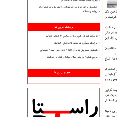
امروز وقت حماسه است نه عزاداری
شکست پروژه غزه سازی تهران روایت مدیران شهری از
گرفتن یك
روزهای جنگ
ن فرصت را
پربحث ترین ها
ار داشت:
رای عالی
از مشارکت در کمپین های سیاسی تا کشف حجاب
 اول این
ترافیک سنگین در محورهای اصلی پایتخت
متقاضیان
هیاهوی سلبریتی ها برای قاتلان زنده سوز میدان علیخانی
د.
مریم همتیان بازیگر جوان سینما و تئاتر درگذشت
ها اشباع
 استخدام
جدیدترین ها
 آزمایشی،
وجود دارد
یقه گرایی
ذب یك فرد
 استقبال
این زمینه
اد توسط بررسی های