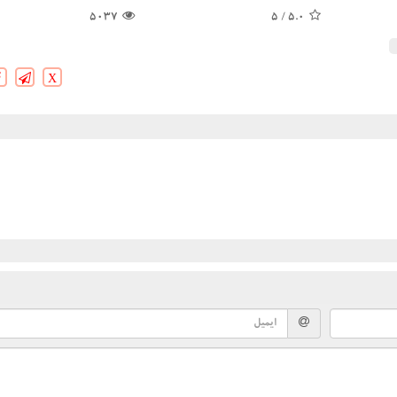
5037
/ 5
5.0
X