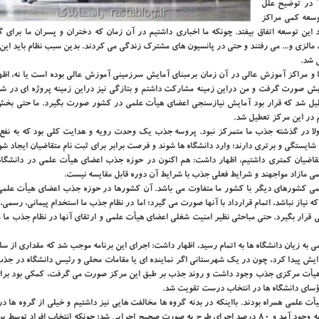
" در توضیح علل
وسعه كمی مراكز
این توسعه اتفاق بیفتد. چونكه ما اخباری داشتیم در آن زمان كه دختران و پسران ما برای 
 مالزی و... می رفتند و حتی در پانسیون های مشترك زندگی می كردند. بدین سبب نظام باید ای
 شد.
 و مراكز آموزش عالی در آن زمان برمبنای آمایش سرزمینی آموزش عالی بوده است یا نه، اظه
یش صورت گرفت و من دراین زمینه مشاركت داشتم و بتازگی نیز دراین زمینه پروژه ای در شو
تعطیل شد كه قرار بود آمایش نیازسنجی اعضای هیأت علمی در كشور صورت بگیرد. ما حتی بخش
 در این مركز تعطیل شد.
ولا در گذشته جذب ما متمركز نبود. پروسه جذب یك وحدت رویه و هدایت كلی بود كه به نفع 
یستگی و برتری دارند؛ وارد دانشگاه ها شوند و فرصت برابر برای ثبت نام متقاضیان ایجاد شو
متقاضیان كمتری داشتیم، اظهار داشت: هم اكنون در حوزه جذب اعضای هیأت علمی در دانشگاه 
ی مازاد مواجهند و شرایط فعلی جذب با شرایط آن دوره قابل مقایسه نیست.
لمی كشورهای دیگر با كشور ما متفاوت می باشد. آن كشورها در حوزه جذب اعضای هیأت علمی
نیاز نباشد، اتمام قرارداد با آنها صورت می گیرد؛ اما در نظام جذب ما استخدام پیمانی، رسمی،
سی قرار بگیرد. حتی مباحثی نظیر امنیت شغلی اعضای هیأت علمی و ارتقای آنها در نظام جذب ما 
 زیان دانشگاه ها به اتمام رسید، اظهار داشت: اجرای این برنامه موجب شد كه مقداری از سل
افزایش پیدا كرد، چون در یك شهرستانی اگر نماینده ای یا مقامات محلی و رئیس دانشگاه در ج
ن هیأت مركزی جذب وجود داشت و روند جذب بر طبق این مركز صورت می گرفت، كمكی بود برای
ؤسای دانشگاه ها در انتخاب درست تقویت شد.
ت علمی همراه بودند. بااینكه در بدنه گروه ها مخالفت هایی نیز داشتیم و خیلی از گروه ها در
كارشكنی می كردند، اما به مرور زمان این مخالفت ها با تبیین سیاست به وجود آمد و ۸۰ درصد اجرای طرح به صورت صحیح اجرایی شد؛ چونكه انتخاب افر