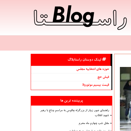
لینک دوستان راستابلاگ
حوزه های انتخابیه مجلس
فیش حج
قیمت بیسیم موتورولا
پربیننده ترین ها
راهنمای عبور زوار از بزرگراه چالوس به مراسم وداع با رهبر
شهید انقلاب
مقتل شب چهارم ماه محرم