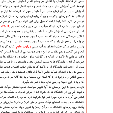
علمی از گذشته تابحال با نگاهی بر چشم انداز آمایش آموزش عالی
توسعه كمی آموزش عالی در دولت نهم و دهم، اظهار نمود: در واقع ت
آموزش عالی در آن زمان مبتنی بر آمایش صورت نگرفت، اما نیاز بود 
لیسانس به كشورهای دیگر همچون آذربایجان، ایروان، ارمنستان، تركیه،
فراهم می كرد تا شرایط ادامه تحصیل برای این افراد در كشور فراهم می
ایشان سپس اشاره كرد: اینكه هیأت علمی های جذب شده در
دانشگاه‌
ا
آمایش سرزمینی آموزش عالی ما آمایش دقیقی نبود. حدود سه بار آما
انقلاب فرهنگی به ما دادند كه به سبب كمبود بودجه و مسائل مالی 
پروژه را نیز تحویل دادیم كه به سبب كمبود بودجه معاونت پژوهشی هم
رئیس سابق مركز جذب اعضای هیأت علمی
وزارت علوم
اشاره كرد: ا
انجام می گرفت و هم نظارت بر این روند صورت می گرفت تا كسانی كه شا
دكتر مردانی با تاكید بر اینكه در گذشته برای جذب در دانشگاه ها 
صورت گرفته و دانشگاه ها به سبب كاهش تعداد دانشجویان با هیأت علم
مدیركل انتصابات دانشگاه آزاد تاكید كرد: نظام جذب اعضای هیأت ع
رسمی ندارند و اعضای هیأت علمی آنها قراردادی هستند و هر زمان هم كه 
رسمی قطعی و... وجود دارد كه البته این مسئله باید جداگانه مورد برر
كه باید دراین زمینه بررسی های مجدد صورت بگیرد.
وی در پاسخ به این پرسش كه آیا تغییر سیاست جذب اعضای هیأت علمی به
و قبیله گرایی در دانشگاه ها كم شود؛ اما از طرفی قدرت دانشگاه ها 
فشار می آوردند و فرد مورد نظر نیز شرایط لازم جذب را نداشت، چو
دانشگاه ها در جذب اعضای هیأت علمی و حتی توان و قدرت مدیریتی ر
بگفته وی، روسای دانشگاه ها در آن زمان با تغییر روند جذب اعضای هیأ