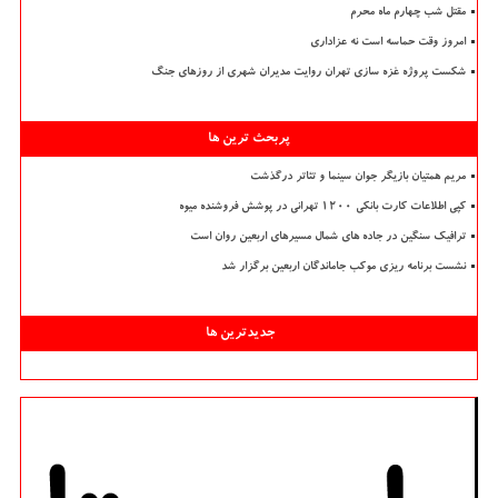
مقتل شب چهارم ماه محرم
امروز وقت حماسه است نه عزاداری
شکست پروژه غزه سازی تهران روایت مدیران شهری از روزهای جنگ
پربحث ترین ها
مریم همتیان بازیگر جوان سینما و تئاتر درگذشت
کپی اطلاعات کارت بانکی ۱۲۰۰ تهرانی در پوشش فروشنده میوه
ترافیک سنگین در جاده های شمال مسیرهای اربعین روان است
نشست برنامه ریزی موکب جاماندگان اربعین برگزار شد
جدیدترین ها