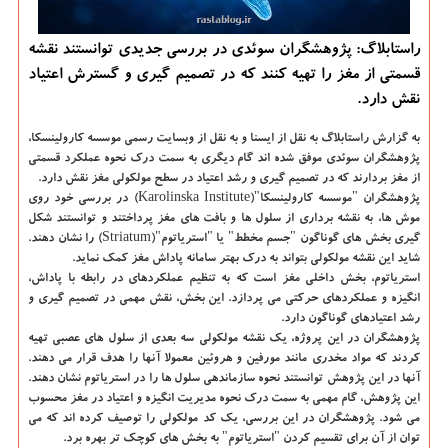
راستابلاگ: پژوهشگران سوئدی در بررسی جدیدی توانستند نقشه
قسمتی از مغز را تهیه كنند كه در تصمیم گیری و گسترش اعتیاد
نقش دارد.
به گزارش راستابلاگ به نقل از ایسنا و به نقل از وبسایت رسمی موسسه كارولینسكا
،
پژوهشگران سوئدی موفق شده اند گام دیگری به سمت درك نحوه عملكرد قسمتی
از مغز بردارند كه در تصمیم گیری و رشد اعتیاد در سطح مولكولی مغز نقش دارد.
پژوهشگران "موسسه كارولینسكا"(Karolinska Institute) در بررسی خود روی
موش ها، به نقشه برداری از سلول ها و بافت های مغز پرداختند و توانستند شكل
گیری بخش های گوناگون "جسم مخطط" یا "استریاتوم"(Striatum) را نشان دهند.
شاید این نقشه مولكولی بتواند به درك بهتر سامانه پاداش مغز كمك نماید.
استریاتوم، بخش داخلی مغز است كه به تنظیم عملكردهای در رابطه با پاداش،
انگیزه و عملكردهای حركتی می پردازد. این بخش، نقش مهمی در تصمیم گیری و
رشد اعتیادهای گوناگون دارد.
پژوهشگران در این پروژه، یك نقشه مولكولی سه بعدی از سلول های عصبی تهیه
كردند كه مواد مخدری مانند مورفین و هروئین معمولا آنها را هدف قرار می دهند.
آنها در این پژوهش توانستند نحوه سازماندهی سلول ها را در استریاتوم نشان دهند.
این پژوهش، گام مهمی به سمت درك نحوه مدیریت انگیزه و اعتیاد در مغز محسوب
می شود. پژوهشگران در این بررسی، یك كد مولكولی را توصیف كرده اند كه می
توان از آن برای تقسیم كردن "استریاتوم" به بخش های كوچك تر بهره برد.