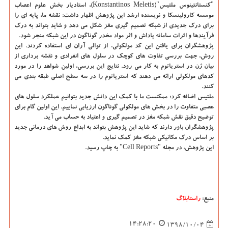
"كنستانتینوس ملتیس"(Konstantinos Meletis)، استادیار بخش علوم اعصاب
موسسه كارولینسكا و نویسنده ارشد این پژوهش اظهار داشت: نقشه ما، پایه ای را
برای درك جدیدی از شبكه تصمیم گیری مغز شكل می دهد و شاید بتواند به درك
فرآیندها و اثرات سامانه پاداش و اثر مواد مخدر گوناگون در این شبكه منجر شود.
پژوهشگران برای یافتن این كد مولكولی، از توالی آران ای استفاده كردند. این
روش، جهت بررسی تفاوت های كوچك در سلول های انفرادی و نقشه برداری از
بیان ژن در استریاتوم به كار می رود. نتایج این بررسی، اولین شواهد را در مورد
كدهای مولكولی ارائه می دهند كه استریاتوم را در سه سطح اصلی طبقه بندی می
كنند.
ملتیس اضافه كرد: ممكنست ما با كمك این دانش جدید بتوانیم عملكرد سلول های
عصبی متفاوت را در بخش های مولكولی گوناگون ارزیابی نماییم. این اولین گام برای
توضیح دقیق نقش شبكه مغز در تصمیم گیری و اعتیاد به حساب می آید.
پژوهشگران باور دارند كه شاید این پژوهش بتواند به ابداع روش های درمانی جدید
بر اساس درك مكانیكی شبكه مغز كمك نماید.
این پژوهش، در مجله "Cell Reports" به چاپ رسید.
منبع:
راستابلاگ
14:28:20
1398/10/04