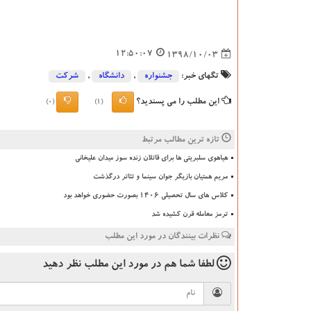
12:50:07
1398/10/03
تگهای خبر:
جشنواره
,
دانشگاه‌
,
شركت
این مطلب را می پسندید؟
(0)
(1)
تازه ترین مطالب مرتبط
هیاهوی سلبریتی ها برای قاتلان زنده سوز میدان علیخانی
مریم همتیان بازیگر جوان سینما و تئاتر درگذشت
کلاس های سال تحصیلی ۱۴۰۶ بصورت حضوری خواهد بود
ترمز معامله قرن کشیده شد
نظرات بینندگان در مورد این مطلب
لطفا شما هم
در مورد این مطلب
نظر دهید