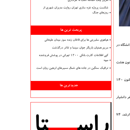
امروز وقت حماسه است نه عزاداری
شکست پروژه غزه سازی تهران روایت مدیران شهری از
روزهای جنگ
پربحث ترین ها
هیاهوی سلبریتی ها برای قاتلان زنده سوز میدان علیخانی
نشگاه در
مریم همتیان بازیگر جوان سینما و تئاتر درگذشت
کپی اطلاعات کارت بانکی ۱۲۰۰ تهرانی در پوشش فروشنده
میوه
شاره كرد: هم اكنون هشت
ترافیک سنگین در جاده های شمال مسیرهای اربعین روان است
وی كسب عنوان برتر كشوری در افزایش جذب دانشجو مقاطع تحصیلی مختلف را از دیگر دستاوردهای اخیر دانشگاه آزاد اسلامی استان یزد دانست و بیان كرد: هم اكنون ۱۴۰
جدیدترین ها
ضور ۱۷۰ عضو هیأت علمی تمام وقت را یكی از مهمترین خاصیت های این دانشگاه عنوان نمود و اظهار داشت: از این تعداد هیأت علمی ۲۵ نفر دانشیار
این مسئول اختتام سخنان خود اشاره كرد: هفت هزار و ۲۱۷ دانشجو در مقطع كاردانی، ۲۸ هزارو ۵۶۲ دانشجو كارشناسی، ۱۳ هزار و ۱۳۳ دانشجوی كارشناسی ارشد، ۷۴