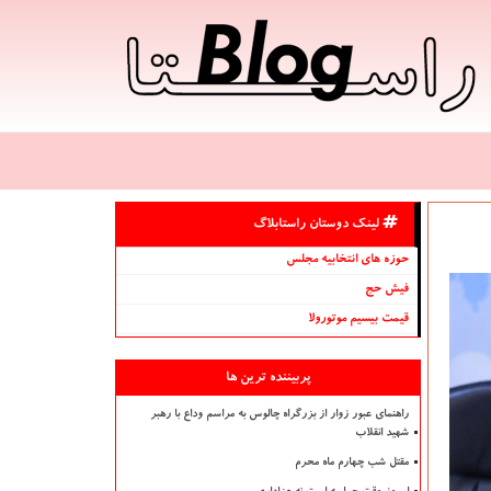
لینک دوستان راستابلاگ
حوزه های انتخابیه مجلس
فیش حج
قیمت بیسیم موتورولا
پربیننده ترین ها
راهنمای عبور زوار از بزرگراه چالوس به مراسم وداع با رهبر
شهید انقلاب
مقتل شب چهارم ماه محرم