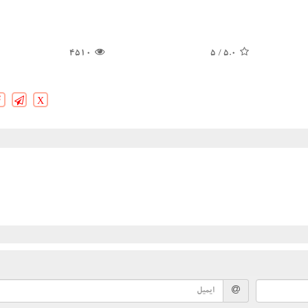
4510
/ 5
5.0
X