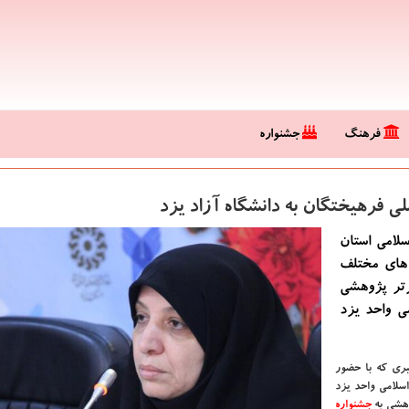
فرهنگ
جشنواره
سلامی استان
 های مختلف
رتر پژوهشی
می واحد یزد
ری كه با حضور
سلامی واحد یزد
جشنواره