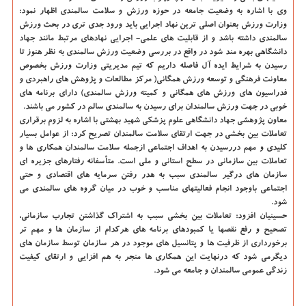
وی با اشاره به وضعیت جامعه در حوزه ورزش و سلامت سالمندی اظهار نمود:
وزارت ورزش بعنوان اصلی ترین نهاد اجرایی باید ورود جدی تری در بحث ورزش
سالمندی داشته باشد و از قابلیت های علمی- اجرایی نهادهای مرتبط مانند جهاد
دانشگاهی بهره مند شود در واقع در بررسی وضعیت ورزش سالمندی به نظر هنوز تا
رسیدن به شرایط ایده آل فاصله داریم كه تیم مدیریتی وزارت ورزش بخصوص
معاونت فرهنگی و توسعه ورزش همگانی( مركز مطالعات و پژوهش های راهبردی و
فدراسیون های ورزش های همگانی و كمیته ورزش سالمندی) دارای برنامه های
خوبی در جهت ورزش سالمندان برای رسیدن به سالمندی سالم در كشور می باشند.
معاون پژوهشی جهاد دانشگاهی علوم پزشكی شهید بهشتی با اشاره به لزوم برقراری
تعاملات بین بخشی در جهت ارتقای سلامت سالمندان تصریح كرد: از عوامل بسیار
كلیدی و مهم دررسیدن به اهداف اجتماعی ازجمله سلامت سالمندان همكاری ها و
تعاملات بین سازمانی در سطح استانی و ملی است. متأسفانه رفتارهای جزیره ای
سازمان های درگیر سالمندی سبب به هدر رفتن سرمایه های اقتصادی و حتی
اجتماعی باوجود انجام فعالیتهای مناسب و خوب در میان گروه های سالمندی می
شود.
حسینیان افزود: تعاملات بین بخشی سبب به اشتراك گذاشتن تجارب سازمانی،
تصحیح و رفع نقصها یا كمبودهای برنامه های هركدام از سازمان ها و مهم تر
برخورداری از ظرفیت ها و پتانسیل های موجود در هر سازمان توسط سازمان های
دیگرمی شود كه درنهایت این همكاری ها منجر به هم افزایی و ارتقای كیفیت
زندگی عمومی سالمندان و جامعه می شود.