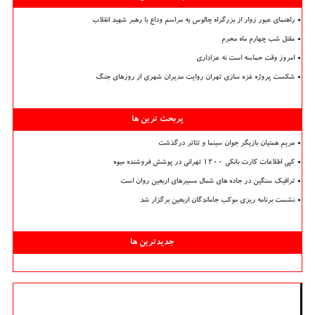
راهنمای عبور زوار از بزرگراه چالوس به مراسم وداع با رهبر شهید انقلاب
مقتل شب چهارم ماه محرم
امروز وقت حماسه است نه عزاداری
شکست پروژه غزه سازی تهران روایت مدیران شهری از روزهای جنگ
پربحث ترین ها
مریم همتیان بازیگر جوان سینما و تئاتر درگذشت
کپی اطلاعات کارت بانکی ۱۲۰۰ تهرانی در پوشش فروشنده میوه
ترافیک سنگین در جاده های شمال مسیرهای اربعین روان است
نشست برنامه ریزی موکب جاماندگان اربعین برگزار شد
جدیدترین ها