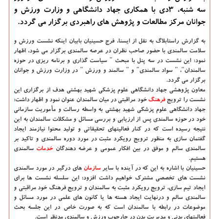
سه شنبه، ۳دی با همكاری جهاد دانشگاهی و وزارت ورزش و
جوانان مركز مطالعات و پژوهش های راهبردی برگزار می گردد.
به گزارش راستابلاگ به نقل از ایسنا، فرج حسینیان بابیان اینكه نشست ورزش و
سلامت سالمندی با حضور صاحب نظران در عرصه سالمندی برگزار می شود، اظهار
نمود: این نشست در سه پنل با مبحث " سیاست گذاری و برنامه ریزی در حوزه
سالمندان"، " سواد سالمندی" و " سالمند و ورزش " در وزارت ورزش و جوانان
برگزار می گردد.
معاون پژوهشی جهاد دانشگاهی علوم پزشكی شهید بهشتی هدف از برگزاری این
نشست را ترویج
فرهنگ
خود مراقبتی در میان سالمندان عنوان نمود و اظهار داشت:
جهاد دانشگاهی علوم پزشكی شهید بهشتی به واسطه رسالت و مأموریت سازمانی
خود در حوزه سالمندی پس از ارزیابی و بررسی مسائل و مشكلات سالمندان به این
نتیجه رسیده است كه در كنار فعالیتهای تحقیقاتی و تولید محتوا نیازمند ایجاد
گفتمان سازی به منظور ترویج رویكرد مثبت در مورد دوره سالمندی و تاكید بر
سالمندی سالم و موفق در بین افكار عمومی و عرضه دهندگان
خدمات
سالمندی
هستیم.
حسینیان با اشاره به این كه در آینده با سایر
سازمان
های درگیر در مورد سالمندی
نشست های تخصصی مشترك خواهیم داشت افزود: این سلسله نشست ها برای
ایجاد تیم سازی، ترویج رویكرد مثبت به سالمندان و ترویج فرهنگ خود مراقبتی و
سالمندی سالم و درنهایت ایجاد هسته ها یا كانون های علمی در مورد مسائل و
موضوعات در رابطه با سالمندان است كه به صورت خاص در این جلسه بحث
فعالیتهای بدنی و مدیریت بدن در چارچوب ورزش و سالمندی مدنظر است.