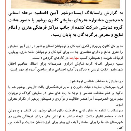
به گزارش راستابلاگ ایسنا/بوشهر آیین اختتامیه مرحله استانی
هجدهمین جشنواره هنرهای نمایشی كانون بوشهر با حضور هشت
گروه نمایشی شركت كننده از جانب مراكز فرهنگی هنری و اعلام
نتایج و معرفی برگزیدگان به پایان رسید.
مدیر كل كانون پرورش فكری كودكان و نوجوانان استان بوشهر در این آیین نمایش
را هنری جامع و دارای عناصری جذاب برای كودكان و نوجوانان مانند بازی، پویایی،
ارتباط، تقویت و همینطور كسب
مهارت
در كارهای گروهی دانست.
سمیه رسولی اضافه كرد: نمایش ابزاری هنرمندانه برای انتقال مفاهیم اخلاق
شهروندی، نكات تربیتی و یادگیری آداب اجتماعی برای ساختن آینده ای بهتر است.
در نمایش به مخاطب شناسی توجه شود
فرید میرشكار، نماینده هیات داوران و مدیر فرهنگسرای بافت تاریخی بوشهر هم با
تاكید بر علم مخاطب شناسی و توجه به رده های سنی در نمایش كودك و نوجوان
مهم ترین خصوصیت آنرا عنصر خلاقیت و نوآوری و همینطور پرهیز از تكرار معرفی
نمود.
میرشكار با اشاره به غنای ادبی و ظرفیت بالای استان بوشهر در كشف و پرورش
اعضاء مستعد اظهار داشت: توجه بیشتر به توانایی های مراكز فرهنگی هنری در
شهرستان ها، ما را برای ساختن آینده ای بهتر برای فرزندانمان هدایت و آماده می
كند.