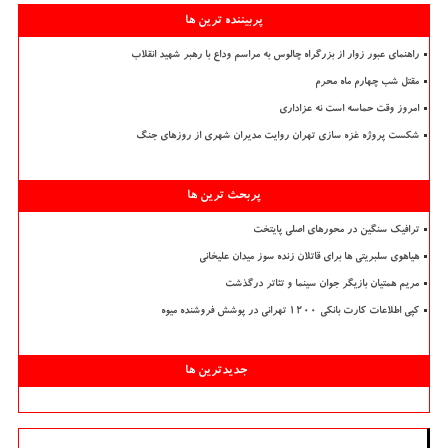
پربیننده ترین ها
راهنمای عبور زوار از بزرگراه چالوس به مراسم وداع با رهبر شهید انقلاب
مقتل شب چهارم ماه محرم
امروز وقت حماسه است نه عزاداری
شکست پروژه غزه سازی تهران روایت مدیران شهری از روزهای جنگ
پربحث ترین ها
ترافیک سنگین در محورهای اصلی پایتخت
هیاهوی سلبریتی ها برای قاتلان زنده سوز میدان علیخانی
مریم همتیان بازیگر جوان سینما و تئاتر درگذشت
کپی اطلاعات کارت بانکی ۱۲۰۰ تهرانی در پوشش فروشنده میوه
جدیدترین ها