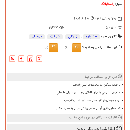
منبع:
راستابلاگ
18:48:18
1398/09/29
4637
/ 5
5.0
تگهای خبر:
جشنواره
,
زندگی
,
شركت
,
فرهنگ
این مطلب را می پسندید؟
(0)
(1)
X
تازه ترین مطالب مرتبط
ترافیک سنگین در محورهای اصلی پایتخت
هیاهوی سلبریتی ها برای قاتلان زنده سوز میدان علیخانی
مریم همتیان بازیگر جوان سینما و تئاتر درگذشت
گردهمایی نازی آبادی ها برای اکبر عبدی به همراه عکس
نظرات بینندگان در مورد این مطلب
لطفا شما هم
نظر دهید