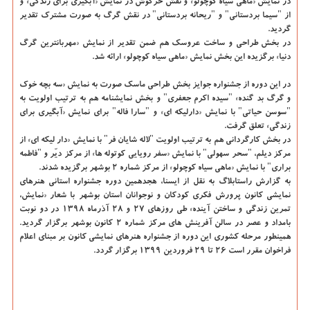
در نمایش «ماهی سیاه كوچولو» و نقش خرگوش در نمایش «آبگیری برای زندگی» و
از "سیما بردستانی" و "ریحانه بردستانی" در نقش گرگ به صورت مشترك تقدیر
گردید.
در بخش طراحی و ساخت عروسك هم ضمن تقدیر از نمایش «مهربانترین گرگ
دنیا» برگزیده این بخش نمایش «ماهی سیاه كوچولو» ارائه شد.
در این دوره از جشنواره جوایز بخش طراحی ماسك صورت به نمایش «سه بچه خوك
و گرگ بد گنده» "سیده اكرم جعفری" و بخش نمایشنامه هم به ترتیب اولویت به
"سوسن حیاتی" با نمایش «دارلیكه ای» و "سارا فاله" برای نمایش «آبگیری برای
زندگی» تعلق گرفت.
در بخش كارگردانی هم به ترتیب اولویت "لاله شایان فر" با نمایش «دار لیكه ای» از
مركز دیلم، "سحر سهولی" با نمایش «سفر رویایی كوتوله ها» از مركز دیّر و "فاطمه
براری" با نمایش «ماهی سیاه كوچولو» از مركز شماره ۲ بوشهر برگزیده شدند.
به گزارش راستابلاگ به نقل از ایسنا،
هجدهمین دوره جشنواره استانی هنرهای
نمایشی كانون پرورش فكری كودكان و نوجوانان استان بوشهر با شعار «نمایش،
تمرین زندگی و ساختن آینده» طی روزهای ۲۷ و ۲۸ آذرماه ۱۳۹۸ در دو نوبت
بامداد و عصر در سالن آفرینش های مركز شماره ۲ كانون بوشهر برگزار گردید.
همینطور مرحله كشوری این دوره از جشنواره هنرهای نمایشی كانون بر مبنای اعلام
فراخوان مقرر است ۲۶ تا ۲۹ فروردین ۱۳۹۹ برگزار گردد.