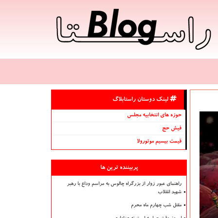
لینک دوستان راستابلاگ
حوزه های انتخابیه مجلس
فیش حج
قیمت بیسیم موتورولا
پربیننده ترین ها
راهنمای عبور زوار از بزرگراه چالوس به مراسم وداع با رهبر
شهید انقلاب
مقتل شب چهارم ماه محرم