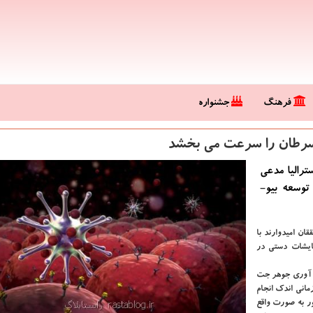
فرهنگ
جشنواره
 سرطان را سرعت می بخشد
رالیا مدعی
وسعه بیو-
یسنا و به نقل از" abc.net"، این محققان امیدوارند با
ایشات دستی در
می گردد و از فن آوری جوهر جت
مانی اندك انجام
ر به صورت واقع