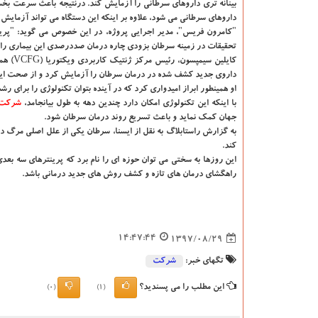
بینانه تری داروهای سرطانی را آزمایش كند. درنتیجه باعث سرعت بخش
داروهای سرطانی می شود، علاوه بر اینكه این دستگاه می تواند آزمایش
"كامرون فریس"، مدیر اجرایی پروژه، در این خصوص می گوید: "پرینتر
تحقیقات در زمینه سرطان بزودی چاره درمان صددرصدی این بیماری را
كایلین
داروی جدید كشف شده در درمان سرطان را آزمایش كرد و از صحت این 
او همینطور ابراز امیدواری كرد كه در آینده بتوان تكنولوژی را برای رش
با اینكه این تكنولوژی امكان دارد چندین دهه به طول بیانجامد،
شركت
جهان كمك نماید و باعث تسریع روند درمان سرطان شود.
كند.
این روزها به سختی می توان حوزه ای را نام برد كه پرینترهای سه بعد
راهگشای درمان های تازه و كشف روش های جدید درمانی باشد.
14:47:44
1397/08/29
تگهای خبر:
شركت
این مطلب را می پسندید؟
(0)
(1)