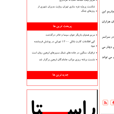
امروز وقت حماسه است نه عزاداری
شکست پروژه غزه سازی تهران روایت مدیران شهری از
اریم این
روزهای جنگ
می توان هزاران
پربحث ترین ها
مریم همتیان بازیگر جوان سینما و تئاتر درگذشت
در سراسر
کپی اطلاعات کارت بانکی ۱۲۰۰ تهرانی در پوشش فروشنده
میوه
ا ۷۹ سال و مردان ۶۰ تا ۷۶ سال است. سرطان كودكان كمتر از ۱۵ سال را هم دچار می
ترافیک سنگین در جاده های شمال مسیرهای اربعین روان است
 می تواند
نشست برنامه ریزی موکب جاماندگان اربعین برگزار شد
جدیدترین ها