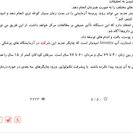
یدن به تحقیقات
 های مختلف را به صورت همزمان انجام دهد.
 جدید می تواند روند پروسه آزمایشی را در مدت زمان بسیار كوتاه تری انجام دهد و امیدو
 كشف كند."
 سیمپسون، رئیس مركز ژنتیك كاربردی ویكتوریا (VCFG) هم اعتقاد دارد كه این دستگاه تأثیر عمیقی بر مطالعات مركز خواهد داشت. از این طریق 
داروها آگاه شد.
د پوست، بافت و اندام های توسعه داد.
استارت آپ Inventia امیدوار است كه چاپگر جدید این
شركت
در آزمایشگاه های پزشكی 
به گزارش راستابلاگ به نقل از ایسنا، سرطان یكی از علل اصلی مرگ در بین زنان ۴۰ ت
ی به آن ورود پیدا نكرده باشند. با پیشرفت تكنولوژی، ورود چاپگرهای سه بعدی در حوزه درمان
4723
/ 5
5.0
X