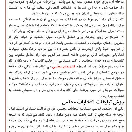
مرحله اول برای حوزه متصور شده اید می باشد. این برنامه می تواند به صورت تیتر
وار خلاصه شود و به این تیترها در تبلیغات انتخاباتی، سخنرانی ها و در قسمت
برنامه های سایت مجلس ایران و همچنین در شبکه ها پرداخته شود.
3- از دیگر راه های موفقیت در انتخابات مجلس، می توان به هماهنگی با مساجد
برای ارائه زمان سخنرانی اشاره کرد. با توجه به اینکه مساجد اجتماعات محلی بسیار
مستعد برای مشارکتهای مردمی هستند، می توان روی آنها حساب ویژه ای باز کرد.
4- تمرکز بر روی اینترنت برای تعامل با مردم حوزه انتخابیه می تواند یکی از
بهترین راههای موفقیت در انتخابات مجلس باشد. امروزه با توجه به گسترش فراوان
و ضریب نفوذ بالای اینترنت و تلفن همراه در بین مردم، راهکارهای تبلیغات
انتخاباتی تغییرات قابل توجهی داشته است. در قدیم تنها راه تعامل مکتوب بین
کاندیدا و مردم حوزه انتخابیه، تراکت تبلیغاتی (از جانب کاندیدا) و نامه نگاری (از
جانب مردم حوزه) بود. اما امروزه
کاندیدای مجلس
می تواند به سادگی یک صفحه
در مرجع تبلیغات اینترنتی ایجاد کند و ضمن معرفی خود اعم از ارائه زندگینامه،
سوابق تحصیلی، سوابق شغلی، برنامه های خویش را نیز برای پس از انتخاب شدن به
عنوان نماینده مجلس نوشته، و مردم حوزه ضمن ارسال مطالب و مشکلات خود و
سوالات خویش در مورد برنامه های کاندیدا، با دیدی باز و در محیطی شفاف به
انتخاب بپردازند.
روش تبلیغات انتخابات مجلس
یکی از روشهای قدیمی تبلیغات انتخابات مجلس، توزیع تراکت تبلیغاتی است. اما با
توجه به اینکه چاپ تراکت باعث هدر رفتن مقدار زیادی کاغذ می شود که در نتیجه
قطع تعداد زیادی درخت و صدمه به محیط زیست حاصل شده، راهی به شدت هزینه
بر و مضر برای محیط زیست می باشد. راهکار تبلیغات انتخاباتی پیشنهادی به روز و