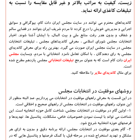
زیست، كیفیت به مراتب بالاتر و غیر قابل مقایسه را نسبت به
تبلیغات كاغذی ارائه نماید.
كاندیداهای محترم می توانند در سایت مجلس ایران دات كام، بیوگرافی و سوابق
اجرایی و مدیریتی خویش را درج كرده تا مردم شریف ایران بتوانند در فضایی سالم
و شفاف و بدون هدر رفت منابع ملی و بیت المال، با ایشان آشنا شوند. اخبار
انتخابات مجلس شورای اسلامی ، معرفی كاندیداهای مجلس ، تبلیغات انتخابات
مجلس در سایت مجلس ایران صورت می گیرد. بهترین راه برای معرفی كاندیدای
مجلس به رای دهندگان ، با امكان تعامل نامزد انتخاباتی با مردم، وبسایت
مجلس
ایران
دات کام است که به عنوان مرجع
تبلیغات انتخاباتی
مجلس یازدهم مطرح شده
است.
برای مثال
کاندیدای ملایر
را ملاحظه کنید.
روشهای موفقیت در انتخابات مجلس
در این قسمت به معرفی راههای موفقیت در انتخابات می پردازیم. صد البته منظور از
این عنوان، راههای موفقیت در انتخابات مجلس از راههای صحیح و اخلاقی است.
1- اولین گام در موفقیت در انتخابات مجلس، شناخت کامل حوزه انتخابیه است. این
شناخت می تواند با لیست نمودن خصوصیات خاص، مشکلات، پتانسیل ها، تهدیدها و
فرصتهای حوزه انتخابیه شروع شود.
2- گام بعدی موفقیت در انتخابات مجلس، ارائه برنامه دقیق و مدون به ازای هر
مشکل و تهدید استخراج شده در مرحله قبل، با کمک فرصتها و پتانسیل هایی که در