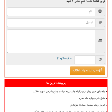
لطفا شما هم
نظر دهید
= ۸ بعلاوه ۲
بفرست به راستابلاگ
پربیننده ترین ها
راهنمای عبور زوار از بزرگراه چالوس به مراسم وداع با رهبر شهید انقلاب
مقتل شب چهارم ماه محرم
امروز وقت حماسه است نه عزاداری