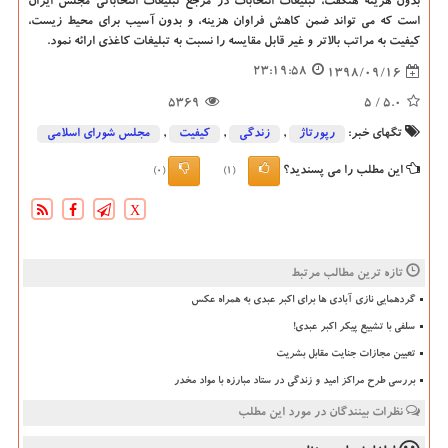
بدون هزینه هنگفت، تبلیغات انتخابات در مرجع تبلیغات انتخاباتی مجلس ایران
است که می تواند ضمن کاهش فراوان هزینه، و بدون آسیب برای محیط زیست،
کیفیت به مراتب بالاتر و غیر قابل مقایسه را نسبت به تبلیغات کاغذی ارائه نمود.
23:19:58
1398/09/16
5369
/ 5
5.0
تگهای خبر:
رپورتاژ
,
زندگی
,
كیفیت
,
مجلس شورای اسلامی
این مطلب را می پسندید؟
(0)
(1)
X
تازه ترین مطالب مرتبط
گردهمایی نازی آبادی ها برای اکبر عبدی به همراه عکس
سلفی با تشییع پیکر اکبر عبدی!
تعیین مجازات جنایت مقابل بشریت
بررسی طرح مراکز امید و زندگی در ستاد مبارزه با مواد مخدر
نظرات بینندگان در مورد این مطلب