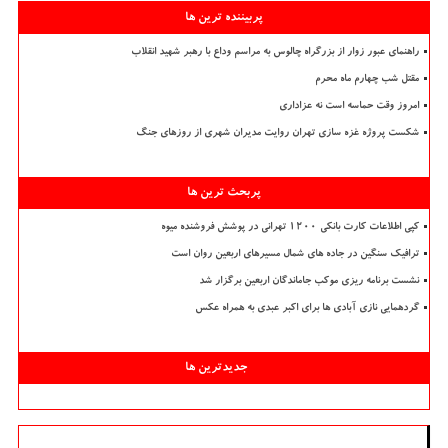
پربیننده ترین ها
راهنمای عبور زوار از بزرگراه چالوس به مراسم وداع با رهبر شهید انقلاب
مقتل شب چهارم ماه محرم
امروز وقت حماسه است نه عزاداری
شکست پروژه غزه سازی تهران روایت مدیران شهری از روزهای جنگ
پربحث ترین ها
کپی اطلاعات کارت بانکی ۱۲۰۰ تهرانی در پوشش فروشنده میوه
ترافیک سنگین در جاده های شمال مسیرهای اربعین روان است
نشست برنامه ریزی موکب جاماندگان اربعین برگزار شد
گردهمایی نازی آبادی ها برای اکبر عبدی به همراه عکس
جدیدترین ها