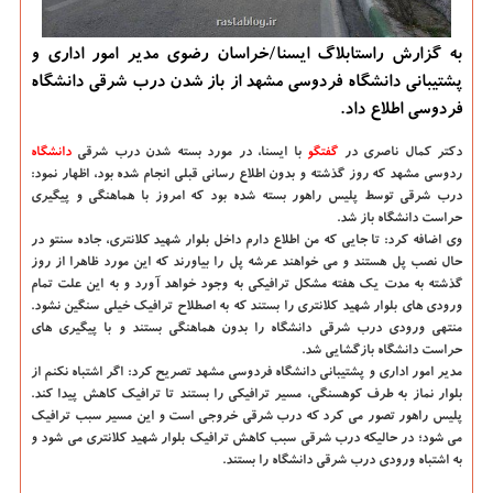
به گزارش راستابلاگ ایسنا/خراسان رضوی مدیر امور اداری و
پشتیبانی دانشگاه فردوسی مشهد از باز شدن درب شرقی دانشگاه
فردوسی اطلاع داد.
دكتر كمال ناصری در
گفتگو
با ایسنا، در مورد بسته شدن درب شرقی
دانشگاه‌
ردوسی مشهد كه روز گذشته و بدون اطلاع رسانی قبلی انجام شده بود، اظهار نمود:
درب شرقی توسط پلیس راهور بسته شده بود كه امروز با هماهنگی و پیگیری
حراست دانشگاه باز شد.
وی اضافه كرد: تا جایی كه من اطلاع دارم داخل بلوار شهید كلانتری، جاده سنتو در
حال نصب پل هستند و می خواهند عرشه پل را بیاورند كه این مورد ظاهرا از روز
گذشته به مدت یك هفته مشكل ترافیكی به وجود خواهد آورد و به این علت تمام
ورودی های بلوار شهید كلانتری را بستند كه به اصطلاح ترافیك خیلی سنگین نشود.
منتهی ورودی درب شرقی دانشگاه را بدون هماهنگی بستند و با پیگیری های
حراست دانشگاه بازگشایی شد.
مدیر امور اداری و پشتیبانی دانشگاه فردوسی مشهد تصریح كرد: اگر اشتباه نكنم از
بلوار نماز به طرف كوهسنگی، مسیر ترافیكی را بستند تا ترافیك كاهش پیدا كند.
پلیس راهور تصور می كرد كه درب شرقی خروجی است و این مسیر سبب ترافیك
می شود؛ در حالیكه درب شرقی سبب كاهش ترافیك بلوار شهید كلانتری می شود و
به اشتباه ورودی درب شرقی دانشگاه را بستند.